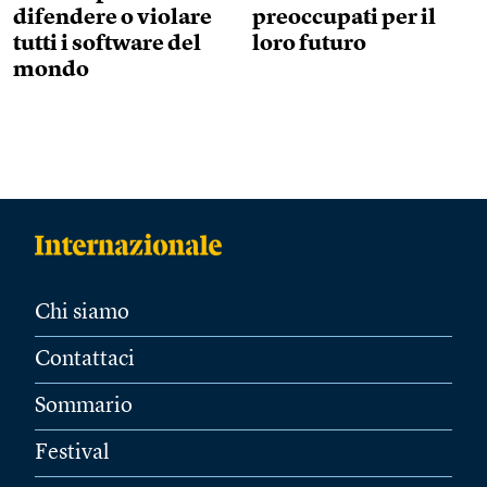
Paul Cochrane
I miliardari all’attacco dei diritti umani
George Monbiot
Leggi anche