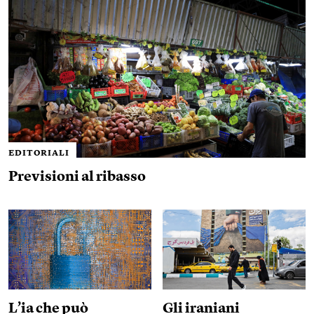
Perché il Marocco sta mettendo sotto
pressione Ceuta
Alexandre Aublanc
Dallo stretto di Hormuz dipende anche
internet