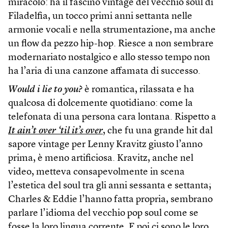
miracolo: ha il fascino vintage del vecchio soul di
Filadelfia, un tocco primi anni settanta nelle
armonie vocali e nella strumentazione, ma anche
un flow da pezzo hip-hop. Riesce a non sembrare
modernariato nostalgico e allo stesso tempo non
ha l’aria di una canzone affamata di successo.
Would i lie to you?
è romantica, rilassata e ha
qualcosa di dolcemente quotidiano: come la
telefonata di una persona cara lontana. Rispetto a
It ain’t over ‘til it’s over
, che fu una grande hit dal
sapore vintage per Lenny Kravitz giusto l’anno
prima, è meno artificiosa. Kravitz, anche nel
video, metteva consapevolmente in scena
l’estetica del soul tra gli anni sessanta e settanta;
Charles & Eddie l’hanno fatta propria, sembrano
parlare l’idioma del vecchio pop soul come se
fosse la loro lingua corrente. E poi ci sono le loro