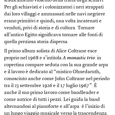
sradicamento violento della tratta degli schiavi.
Per gli schiavisti e i colonizzatori i neri strappati
dai loro villaggi e ammassati nelle navi negriere
erano primitivi e quindi, una volta incatenati e
venduti, privi di storia e di cultura. Tornare
all’antico Egitto significava tornare alle fonti di
quella preziosa storia dispersa.
Il primo album solista di Alice Coltrane esce
proprio nel 1968 e s’intitola
A monastic trio
: in
copertina compare seduta con la sua grande arpa
e il lavoro è dedicato al “mistico Ohnedaruth,
conosciuto anche come John Coltrane nel periodo
tra il 23 settembre 1926 e il 17 luglio 1967”. È
anche il suo primo lavoro come bandleader e
come autrice di tutti i pezzi. Lei guida la band
alternandosi al pianoforte e all’arpa: è l’inizio di
un lungo viaggio musicale verso la trascendenza.