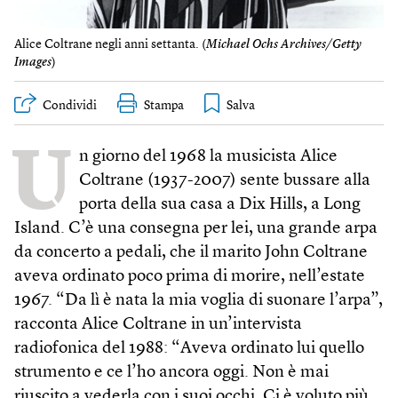
Alice Coltrane negli anni settanta. (
Michael Ochs Archives/Getty
Images
)
Condividi
Stampa
U
n giorno del 1968 la musicista Alice
Coltrane (1937-2007) sente bussare alla
porta della sua casa a Dix Hills, a Long
Island. C’è una consegna per lei, una grande arpa
da concerto a pedali, che il marito John Coltrane
aveva ordinato poco prima di morire, nell’estate
1967. “Da lì è nata la mia voglia di suonare l’arpa”,
racconta Alice Coltrane in un’intervista
radiofonica del 1988: “Aveva ordinato lui quello
strumento e ce l’ho ancora oggi. Non è mai
riuscito a vederla con i suoi occhi. Ci è voluto più