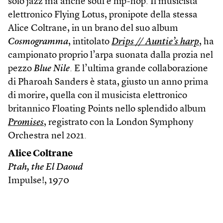
solo jazz ma anche soul e hip-hop. Il musicista
elettronico Flying Lotus, pronipote della stessa
Alice Coltrane, in un brano del suo album
Cosmogramma
, intitolato
Drips // Auntie’s harp
, ha
campionato proprio l’arpa suonata dalla prozia nel
pezzo
Blue Nile
. E l’ultima grande collaborazione
di Pharoah Sanders è stata, giusto un anno prima
di morire, quella con il musicista elettronico
britannico Floating Points nello splendido album
Promises
, registrato con la London Symphony
Orchestra nel 2021.
Alice Coltrane
Ptah, the El Daoud
Impulse!, 1970