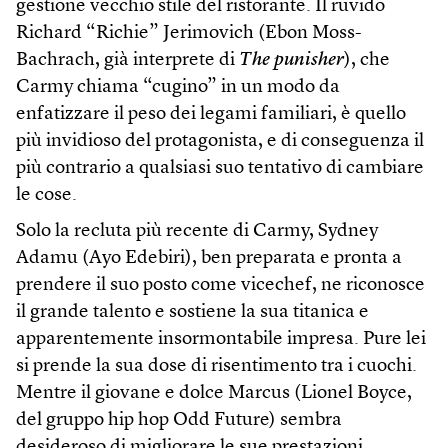
gestione vecchio stile del ristorante. Il ruvido
Richard “Richie” Jerimovich (Ebon Moss-
Bachrach, già interprete di
The punisher
), che
Carmy chiama “cugino” in un modo da
enfatizzare il peso dei legami familiari, è quello
più invidioso del protagonista, e di conseguenza il
più contrario a qualsiasi suo tentativo di cambiare
le cose.
Solo la recluta più recente di Carmy, Sydney
Adamu (Ayo Edebiri), ben preparata e pronta a
prendere il suo posto come vicechef, ne riconosce
il grande talento e sostiene la sua titanica e
apparentemente insormontabile impresa. Pure lei
si prende la sua dose di risentimento tra i cuochi.
Mentre il giovane e dolce Marcus (Lionel Boyce,
del gruppo hip hop Odd Future) sembra
desideroso di migliorare le sue prestazioni