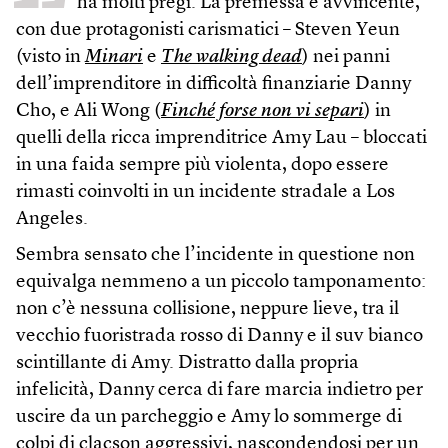
ha molti pregi. La premessa è avvincente,
con due protagonisti carismatici – Steven Yeun
(visto in
Minari
e
The walking dead
) nei panni
dell’imprenditore in difficoltà finanziarie Danny
Cho, e Ali Wong (
Finché forse non vi separi
) in
quelli della ricca imprenditrice Amy Lau – bloccati
in una faida sempre più violenta, dopo essere
rimasti coinvolti in un incidente stradale a Los
Angeles.
Sembra sensato che l’incidente in questione non
equivalga nemmeno a un piccolo tamponamento:
non c’è nessuna collisione, neppure lieve, tra il
vecchio fuoristrada rosso di Danny e il suv bianco
scintillante di Amy. Distratto dalla propria
infelicità, Danny cerca di fare marcia indietro per
uscire da un parcheggio e Amy lo sommerge di
colpi di clacson aggressivi, nascondendosi per un