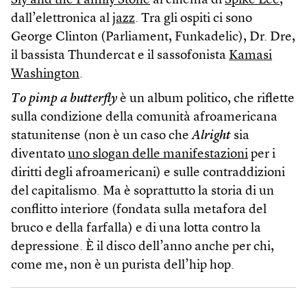
Sly and the Family Stone
al cinema di
Spike Lee,
dall’elettronica al
jazz
. Tra gli ospiti ci sono
George Clinton (Parliament, Funkadelic), Dr. Dre,
il bassista Thundercat e il sassofonista
Kamasi
Washington
.
To pimp a butterfly
è un album politico, che riflette
sulla condizione della comunità afroamericana
statunitense (non è un caso che
Alright
sia
diventato
uno slogan delle manifestazioni
per i
diritti degli afroamericani) e sulle contraddizioni
del capitalismo. Ma è soprattutto la storia di un
conflitto interiore (fondata sulla metafora del
bruco e della farfalla) e di una lotta contro la
depressione. È il disco dell’anno anche per chi,
come me, non è un purista dell’hip hop.