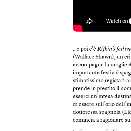
…e poi c’è
Rifkin’s festiv
(Wallace Shawn), un cri
accompagna la moglie Sue
importante festival spag
stimatissimo regista fra
prende in prestito il no
esserci un’intesa destina
di essere sull’orlo dell’
dottoressa spagnola (El
comincia a ragionare sull