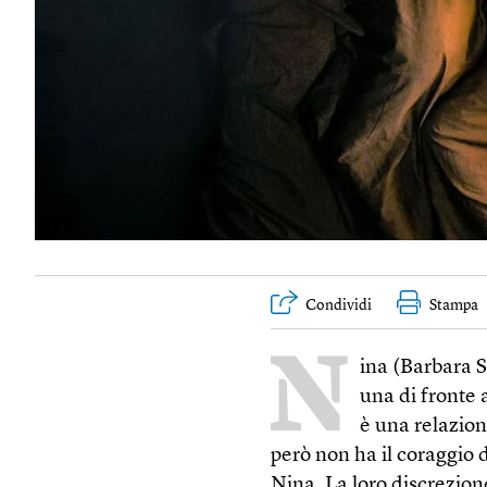
Condividi
Stampa
N
ina (Barbara 
una di fronte 
è una relazio
però non ha il coraggio 
Nina. La loro discrezion