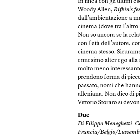
In linea con gli ultimi 
Woody Allen,
Rifkin’s fe
dall’ambientazione a ma
cinema (dove tra l’altro 
Non so ancora se la rela
con l’età dell’autore, con
cinema stesso. Sicurame
ennesimo alter ego alla 
molto meno interessante 
prendono forma di picco
passato, nomi che hanno
alleniana. Non dico di 
Vittorio Storaro si devono
Due
Di Filippo Meneghetti. 
Francia/Belgio/Lussembur