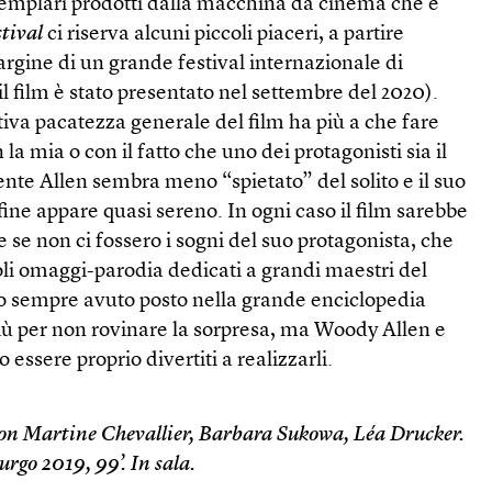
esemplari prodotti dalla macchina da cinema che è
stival
ci riserva alcuni piccoli piaceri, a partire
rgine di un grande festival internazionale di
il film è stato presentato nel settembre del 2020).
tiva pacatezza generale del film ha più a che fare
 la mia o con il fatto che uno dei protagonisti sia il
nte Allen sembra meno “spietato” del solito e il suo
fine appare quasi sereno. In ogni caso il film sarebbe
se non ci fossero i sogni del suo protagonista, che
li omaggi-parodia dedicati a grandi maestri del
 sempre avuto posto nella grande enciclopedia
più per non rovinare la sorpresa, ma Woody Allen e
 essere proprio divertiti a realizzarli.
Con Martine Chevallier, Barbara Sukowa, Léa Drucker.
go 2019, 99’. In sala.