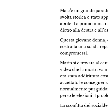
Ma c’è un grande parado
svolta storica è stato app
aprile. La prima ministr
dietro alla destra e all’
Questa giovane donna, d
costruita una solida rep
compromessi.
Marin si è trovata al ce
video che
la mostrava m
era stata addirittura cos
accettato le conseguenze
normalmente pur guidand
perso le elezioni. I pro
La sconfitta dei sociald