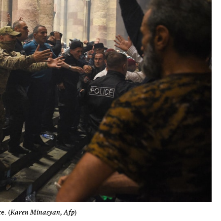
e. (
Karen Minasyan, Afp
)