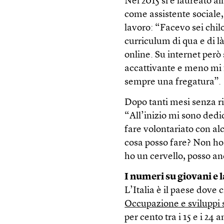
Nel 2015 si è laureato al
come assistente sociale,
lavoro: “Facevo sei chilo
curriculum di qua e di 
online. Su internet però
accattivante e meno mi f
sempre una fregatura”.
Dopo tanti mesi senza ri
“All’inizio mi sono dedic
fare volontariato con alc
cosa posso fare? Non ho 
ho un cervello, posso a
I numeri su giovani e 
L’Italia è il paese dove 
Occupazione e sviluppi s
per cento tra i 15 e i 24