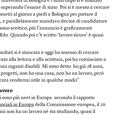
l’università di Bologna e l’anno dopo si è abilitato
 superando l’esame di stato. Poi si è messo a cercare
metri al giorno a piedi a Bologna per portare il
là, e parallelamente mandavo decine di candidature
 sono scettico, più l’annuncio è graficamente
ido. Quando poi c’è scritto ‘lavoro sicuro’ è quasi
sultati si è stancato e oggi ha smesso di cercare:
ato alla lettura e alla scrittura, poi ho cominciato a
uni ragazzi disabili. Mi sono detto: ho già 28 anni,
progetti, non ho una casa, non ho un lavoro, però
ncora rendermi utile in qualche modo”.
lavoro
ci sono più neet in Europa: secondo il rapporto
ociali in Europa
della Commissione europea, il 20
 anni non ha un lavoro né sta studiando, quasi il