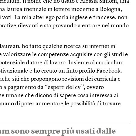
rriculum. Il nome che ho usato è Alessia Simoni, una
na laurea triennale in lettere moderne a Bologna,
 voti. La mia alter ego parla inglese e francese, non
orative rilevanti e sta provando a entrare nel mondo
ureati, ho fatto qualche ricerca su internet in
e valorizzare le competenze acquisite con gli studi e
otenziale datore di lavoro. Insieme al curriculum
otivazionale e ho creato un finto profilo Facebook.
che siti che propongono revisioni dei curricula e
atto a pagamento da “esperti del cv”, ovvero
orse umane che dicono di sapere cosa interessa ai
rmano di poter aumentare le possibilità di trovare
um sono sempre più usati dalle