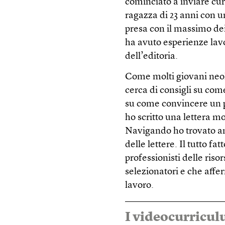
cominciato a inviare cu
ragazza di 23 anni con u
presa con il massimo dei
ha avuto esperienze lav
dell’editoria.
Come molti giovani neola
cerca di consigli su com
su come convincere un p
ho scritto una lettera m
Navigando ho trovato an
delle lettere. Il tutto f
professionisti delle ris
selezionatori e che affe
lavoro.
I videocurricul