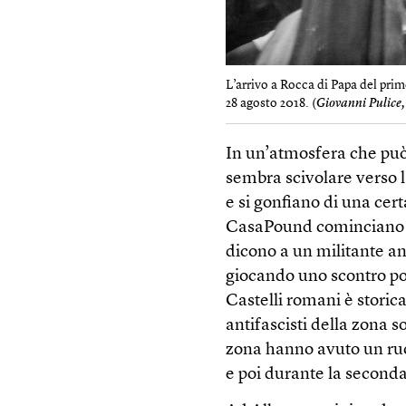
L’arrivo a Rocca di Papa del pri
28 agosto 2018. (
Giovanni Pulice
In un’atmosfera che pu
sembra scivolare verso l
e si gonfiano di una cert
CasaPound cominciano a c
dicono a un militante ant
giocando uno scontro pol
Castelli romani è storic
antifascisti della zona so
zona hanno avuto un ruo
e poi durante la seconda