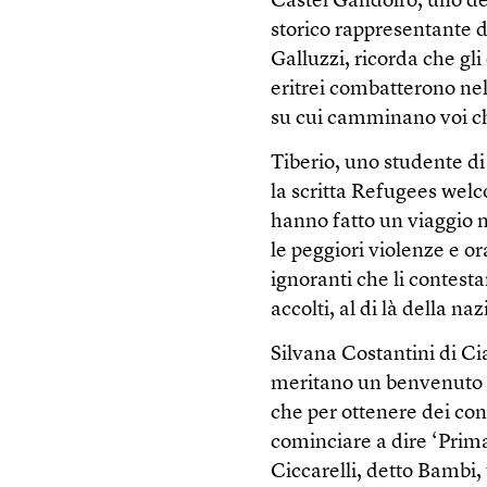
Castel Gandolfo, uno dei 
storico rappresentante d
Galluzzi, ricorda che gli
eritrei combatterono nell
su cui camminano voi che
Tiberio, uno studente d
la scritta Refugees welc
hanno fatto un viaggio 
le peggiori violenze e o
ignoranti che li contest
accolti, al di là della naz
Silvana Costantini di Ci
meritano un benvenuto p
che per ottenere dei cons
cominciare a dire ‘Prima 
Ciccarelli, detto Bambi,