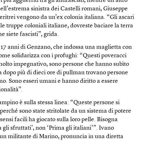
più agguerriti tra gli antifascisti, mentre un altro
ell’estrema sinistra dei Castelli romani, Giuseppe
 eritrei vengono da un’ex colonia italiana. “Gli ascari
e truppe coloniali italiane, dovreste baciare la terra
 siete fascisti”, grida.
i 17 anni di Genzano, che indossa una maglietta con
ome solidarizza con i profughi: “Questi poveracci
molto impegnativo, sono persone che hanno subìto
ra dopo più di dieci ore di pullman trovano persone
ano. Sono esseri umani e hanno diritto a essere
ionalità”.
ampino è sulla stessa linea: “Queste persone si
erché sono state stritolate da un sistema di potere
ensi facili ha giocato sulla loro pelle. Bisogna
gli sfruttati’, non ‘Prima gli italiani’”. Ivano
 un militante di Marino, pronuncia in una diretta