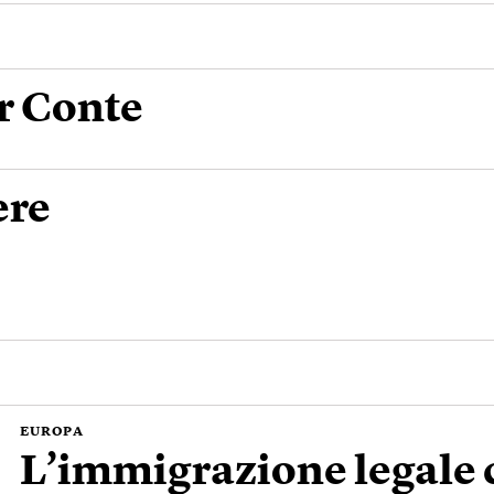
er Conte
ere
EUROPA
L’immigrazione legale c