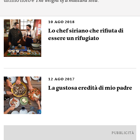
ultimo libro è
The weight of a mustard seed
.
10
AGO 2018
Lo chef siriano che rifiuta di
essere un rifugiato
12
AGO 2017
La gustosa eredità di mio padre
PUBBLICITÀ