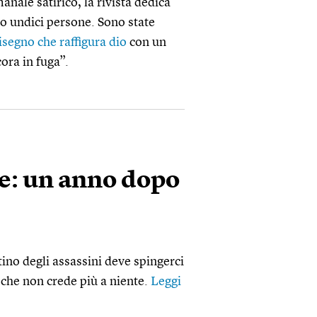
anale satirico, la rivista dedica
o undici persone. Sono state
isegno che raffigura dio
con un
cora in fuga”.
le: un anno dopo
tino degli assassini deve spingerci
a che non crede più a niente.
Leggi