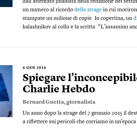
dall’attentato jihadista nella redazione del settim
un numero al ricordo
della strage
in cui moriron
stampate un milione di copie. In copertina, un
d
kalashnikov al collo e la scritta: “L’assassino an
6
GEN 2016
Spiegare l’inconcepibi
Charlie Hebdo
Bernard Guetta
, giornalista
Un anno dopo la strage del 7 gennaio 2015 il des
a riflettere sui pericoli che corriamo in un’epoc