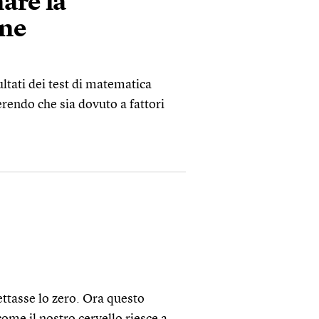
are la
ine
ultati dei test di matematica
rendo che sia dovuto a fattori
ettasse lo zero. Ora questo
come il nostro cervello riesce a