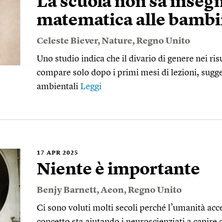
La scuola non sa insegn
matematica alle bamb
Celeste Biever
,
Nature
,
Regno Unito
Uno studio indica che il divario di genere nei ris
compare solo dopo i primi mesi di lezioni, sugge
ambientali
Leggi
17
APR 2025
Niente è importante
Benjy Barnett
,
Aeon
,
Regno Unito
Ci sono voluti molti secoli perché l’umanità acc
concetto sta aiutando i neuroscienziati a capire 