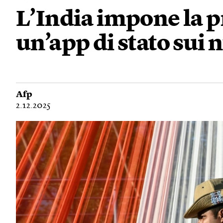
L’India impone la p
un’app di stato sui
Afp
2.12.2025