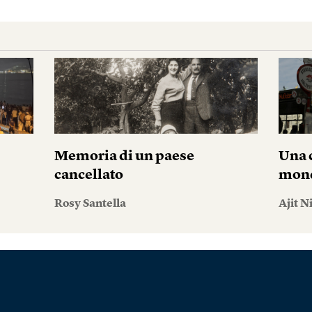
Memoria di un paese
Una c
cancellato
mond
Rosy Santella
Ajit N