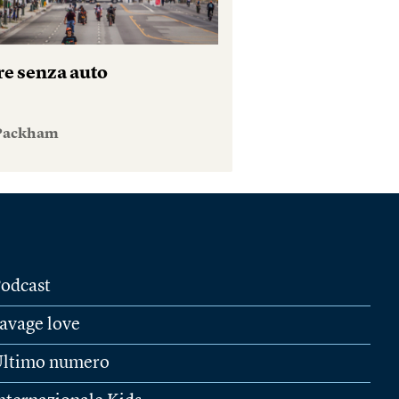
re senza auto
 Packham
odcast
avage love
ltimo numero