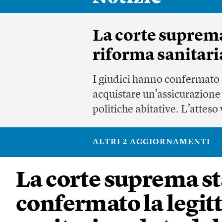
La corte suprema
riforma sanitari
I giudici hanno confermato c
acquistare un’assicurazione 
politiche abitative. L’attes
ALTRI 2 AGGIORNAMENTI
La corte suprema s
confermato la legit