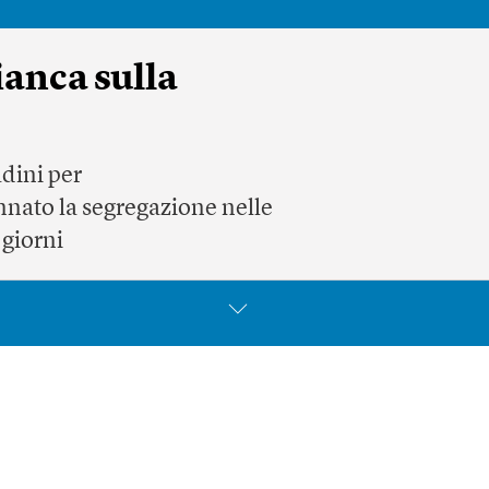
ianca sulla
adini per
annato la segregazione nelle
 giorni