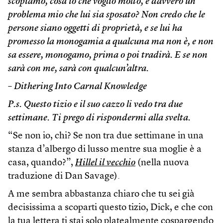
scopiamo, cosa io che voglio molto, è davvero un
problema mio che lui sia sposato? Non credo che le
persone siano oggetti di proprietà, e se lui ha
promesso la monogamia a qualcuna ma non è, e non
sa essere, monogamo, prima o poi tradirà. E se non
sarà con me, sarà con qualcun’altra.
– Dithering Into Carnal Knowledge
P.s. Questo tizio e il suo cazzo li vedo tra due
settimane. Ti prego di rispondermi alla svelta.
“Se non io, chi? Se non tra due settimane in una
stanza d’albergo di lusso mentre sua moglie è a
casa, quando?”,
Hillel il vecchio
(nella nuova
traduzione di Dan Savage).
A me sembra abbastanza chiaro che tu sei già
decisissima a scoparti questo tizio, Dick, e che con
la tua lettera ti stai solo platealmente cospargendo