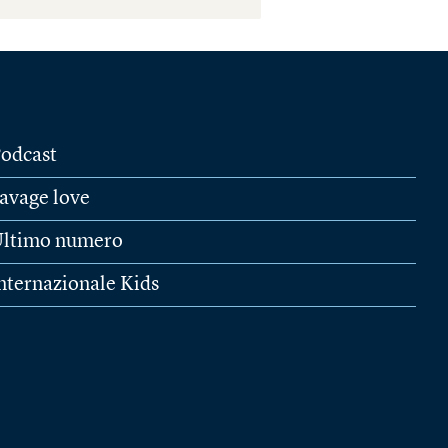
odcast
avage love
ltimo numero
nternazionale Kids