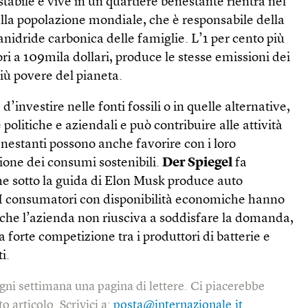
stabile e vive in un quartiere benestante rientra nel
ella popolazione mondiale, che è responsabile della
anidride carbonica delle famiglie. L’1 per cento più
ori a 109mila dollari, produce le stesse emissioni dei
più povere del pianeta.
d’investire nelle fonti fossili o in quelle alternative,
 politiche e aziendali e può contribuire alle attività
nestanti possono anche favorire con i loro
ione dei consumi sostenibili.
Der Spiegel
fa
he sotto la guida di Elon Musk produce auto
a. I consumatori con disponibilità economiche hanno
 che l’azienda non riusciva a soddisfare la domanda,
 forte competizione tra i produttori di batterie e
i.
gni settimana una pagina di lettere. Ci piacerebbe
o articolo. Scrivici a:
posta@internazionale.it