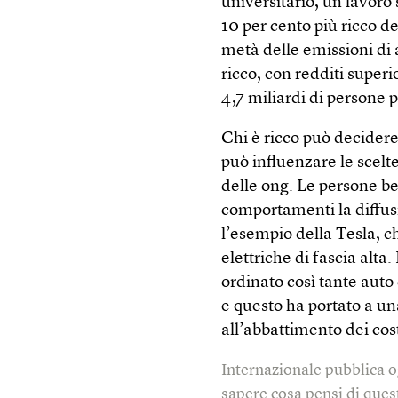
universitario, un lavoro 
10 per cento più ricco d
metà delle emissioni di 
ricco, con redditi superi
4,7 miliardi di persone 
Chi è ricco può decidere 
può influenzare le scelte
delle ong. Le persone be
comportamenti la diffus
l’esempio della Tesla, c
elettriche di fascia alt
ordinato così tante auto
e questo ha portato a una
all’abbattimento dei cost
Internazionale pubblica o
sapere cosa pensi di quest