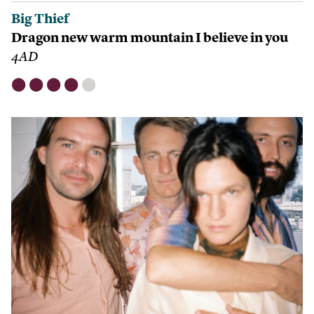
Big Thief
Dragon new warm mountain I believe in you
4AD
⬤
⬤
⬤
⬤
⬤