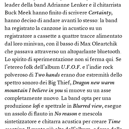
leader della band Adrianne Lenker e il chitarrista
Buck Meek hanno finito di scrivere
Certainty
,
hanno deciso di andare avanti lo stesso: la band
ha registrato la canzone in acustico su un
registratore a cassette a quattre tracce alimentato
dal loro minivan, con il basso di Max Oleartchik
che passava attraverso un altoparlante bluetooth.
Lo spirito di sperimentazione non si ferma qui. Se
l’etereo folk dell’album
U.F.O.F.
e l’indie rock
polveroso di
Two hands
erano due estremità dello
spettro sonoro dei Big Thief,
Dragon new warm
mountain I believe in you
si muove su un asse
completamente nuovo. La band opta per una
produzione
lofi
e spettrale in
Blurred view
, esegue
un assolo di flauto in
No reason
e mescola
sintetizzatore e chitarra acustica per creare
Time