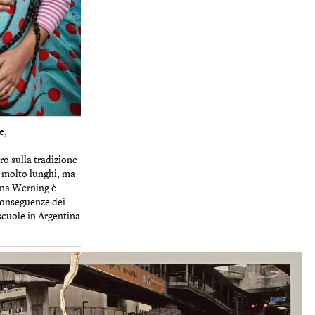
e,
o sulla tradizione
i molto lunghi, ma
rina Werning è
 conseguenze dei
scuole in Argentina