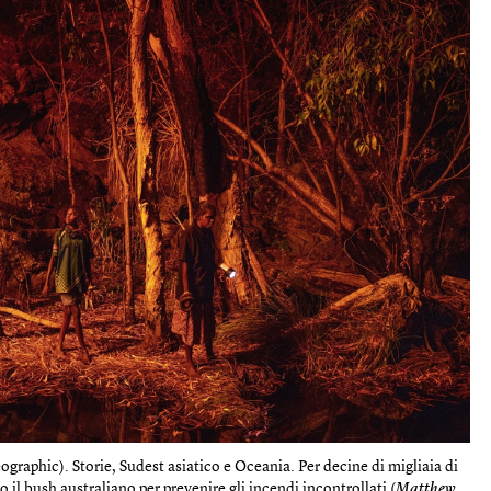
graphic). Storie, Sudest asiatico e Oceania. Per decine di migliaia di
 il bush australiano per prevenire gli incendi incontrollati (
Matthew