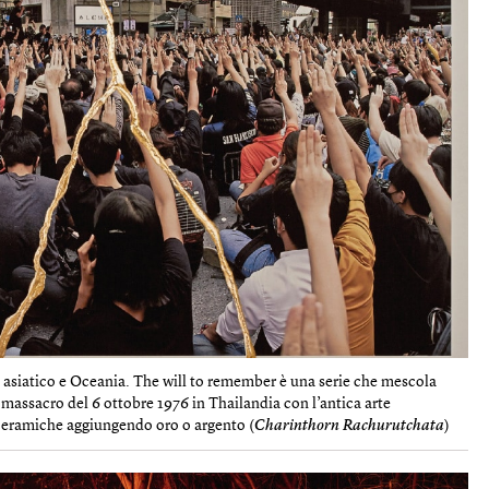
 asiatico e Oceania. The will to remember è una serie che mescola
l massacro del 6 ottobre 1976 in Thailandia con l’antica arte
 ceramiche aggiungendo oro o argento (
Charinthorn Rachurutchata
)