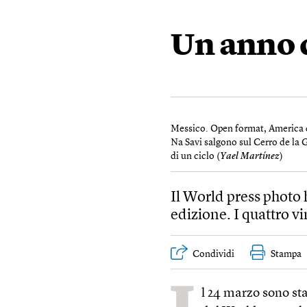
Un anno 
Messico. Open format, America de
Na Savi salgono sul Cerro de la Ga
di un ciclo (
Yael Martínez
)
Il World press photo 
edizione. I quattro vin
Condividi
Stampa
l 24 marzo sono sta