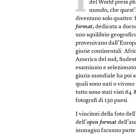
I
del World press pho
mondo, che quest’
diventano solo quattro: f
format
, dedicata a docu
uno squilibrio geografic
provenivano dall’Europa,
giurie continentali: Afr
America del sud, Sudest
esaminato e selezionato i
giuria mondiale ha poi sc
quali sono nati o vivono
tutto sono stati visti 64.
fotografi di 130 paesi.
I vincitori della foto de
dell’
open format
dell’ann
immagini faranno parte d