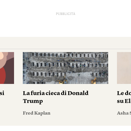
PUBBLICITÀ
si
La furia cieca di Donald
Le do
Trump
su El
Fred Kaplan
Asha 