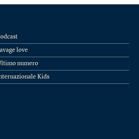
odcast
avage love
ltimo numero
nternazionale Kids