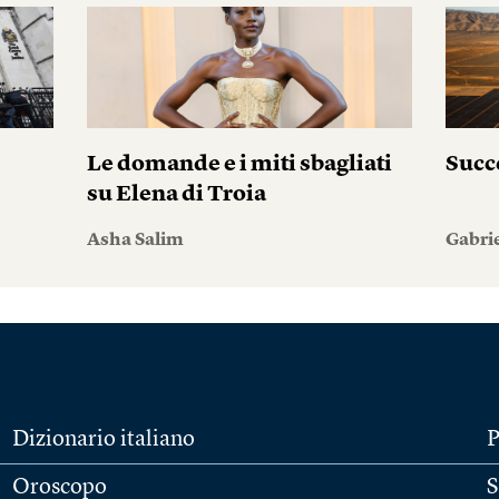
i
Le domande e i miti sbagliati
Succ
su Elena di Troia
Asha Salim
Gabri
Dizionario italiano
P
Oroscopo
S