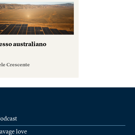
esso australiano
ele Crescente
odcast
avage love