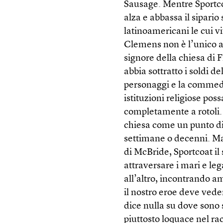
Sausage. Mentre Sportco
alza e abbassa il sipari
latinoamericani le cui v
Clemens non è l’unico a 
signore della chiesa di 
abbia sottratto i soldi de
personaggi e la commedi
istituzioni religiose po
completamente a rotoli.
chiesa come un punto di
settimane o decenni. Ma
di McBride, Sportcoat il
attraversare i mari e le
all’altro, incontrando a
il nostro eroe deve vede
dice nulla su dove sono s
piuttosto loquace nel ra