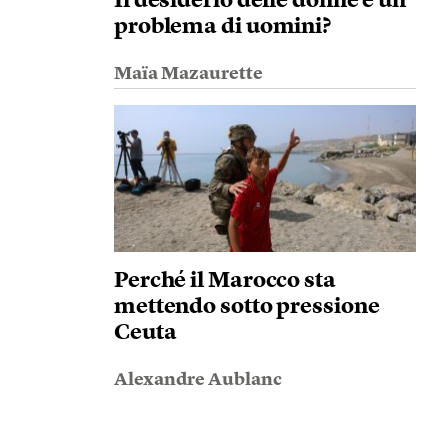
Il desiderio delle donne è un
problema di uomini?
Maïa Mazaurette
Perché il Marocco sta
mettendo sotto pressione
Ceuta
Alexandre Aublanc