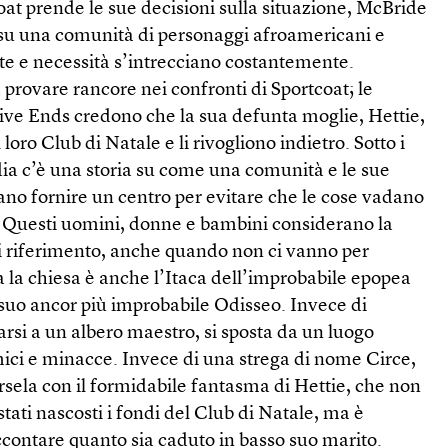
at prende le sue decisioni sulla situazione, McBride
o su una comunità di personaggi afroamericani e
ite e necessità s’intrecciano costantemente.
provare rancore nei confronti di Sportcoat; le
Five Ends credono che la sua defunta moglie, Hettie,
l loro Club di Natale e li rivogliono indietro. Sotto i
a c’è una storia su come una comunità e le sue
ssano fornire un centro per evitare che le cose vadano
 Questi uomini, donne e bambini considerano la
 riferimento, anche quando non ci vanno per
 la chiesa è anche l’Itaca dell’improbabile epopea
 suo ancor più improbabile Odisseo. Invece di
garsi a un albero maestro, si sposta da un luogo
mici e minacce. Invece di una strega di nome Circe,
rsela con il formidabile fantasma di Hettie, che non
tati nascosti i fondi del Club di Natale, ma è
ccontare quanto sia caduto in basso suo marito.