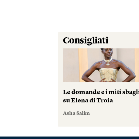
Consigliati
Le domande e i miti sbagl
su Elena di Troia
Asha Salim