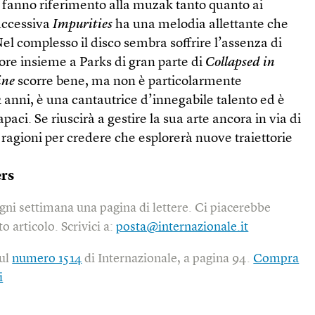
ri fanno riferimento alla muzak tanto quanto ai
uccessiva
Impurities
ha una melodia allettante che
Nel complesso il disco sembra soffrire l’assenza di
ore insieme a Parks di gran parte di
Collapsed in
ine
scorre bene, ma non è particolarmente
anni, è una cantautrice d’innegabile talento ed è
paci. Se riuscirà a gestire la sua arte ancora in via di
e ragioni per credere che esplorerà nuove traiettorie
rs
gni settimana una pagina di lettere. Ci piacerebbe
o articolo. Scrivici a:
posta@internazionale.it
sul
numero 1514
di Internazionale, a pagina 94.
Compra
i