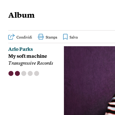
Album
Condividi
Stampa
Arlo Parks
My soft machine
Transgressive Records
⬤
⬤
⬤
⬤
⬤