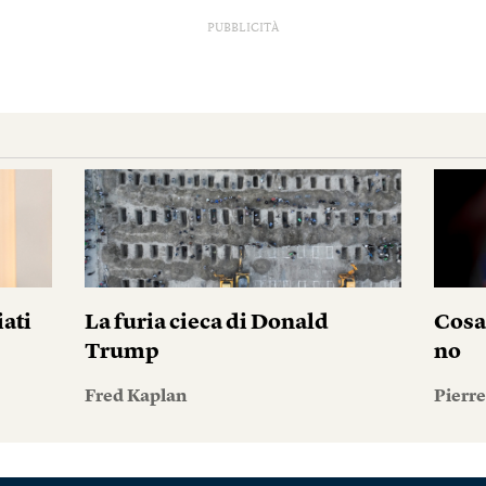
PUBBLICITÀ
iati
La furia cieca di Donald
Cosa
Trump
no
Fred Kaplan
Pierr