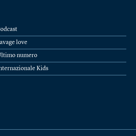
odcast
avage love
ltimo numero
nternazionale Kids