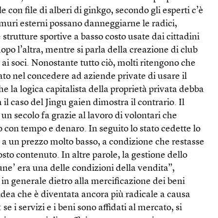
 con file di alberi di ginkgo, secondo gli esperti c’è
ei muri esterni possano danneggiarne le radici,
 strutture sportive a basso costo usate dai cittadini
o l’altra, mentre si parla della creazione di club
ti ai soci. Nonostante tutto ciò, molti ritengono che
iato nel concedere ad aziende private di usare il
e la logica capitalista della proprietà privata debba
l caso del Jingu gaien dimostra il contrario. Il
o un secolo fa grazie al lavoro di volontari che
o con tempo e denaro. In seguito lo stato cedette lo
i a un prezzo molto basso, a condizione che restasse
costo contenuto. In altre parole, la gestione dello
e’ era una delle condizioni della vendita”,
ù in generale dietro alla mercificazione dei beni
dea che è diventata ancora più radicale a causa
se i servizi e i beni sono affidati al mercato, si