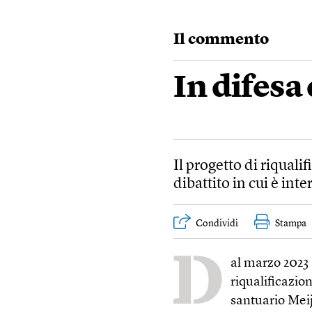
Il commento
In difesa
Il progetto di riquali
dibattito in cui è int
Condividi
Stampa
D
al marzo 2023 
riqualificazio
santuario Meiji