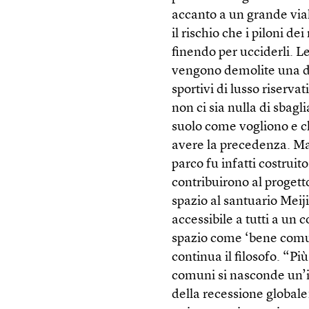
accanto a un grande viale
il rischio che i piloni d
finendo per ucciderli. Le
vengono demolite una dop
sportivi di lusso riserva
non ci sia nulla di sbagl
suolo come vogliono e ch
avere la precedenza. Ma i
parco fu infatti costruit
contribuirono al progett
spazio al santuario Meij
accessibile a tutti a un 
spazio come ‘bene comun
continua il filosofo. “Pi
comuni si nasconde un’i
della recessione globale: 