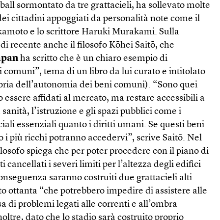
all sormontato da tre grattacieli, ha sollevato molte
dei cittadini appoggiati da personalità note come il
amoto e lo scrittore Haruki Murakami. Sulla
di recente anche il filosofo Kōhei Saitō, che
apan
ha scritto che è un chiaro esempio di
 comuni”, tema di un libro da lui curato e intitolato
ria dell’autonomia dei beni comuni). “Sono quei
essere affidati al mercato, ma restare accessibili a
a sanità, l’istruzione e gli spazi pubblici come i
ciali essenziali quanto i diritti umani. Se questi beni
o i più ricchi potranno accedervi”, scrive Saitō. Nel
filosofo spiega che per poter procedere con il piano di
i cancellati i severi limiti per l’altezza degli edifici
conseguenza saranno costruiti due grattacieli alti
o ottanta “che potrebbero impedire di assistere alle
sa di problemi legati alle correnti e all’ombra
noltre, dato che lo stadio sarà costruito proprio