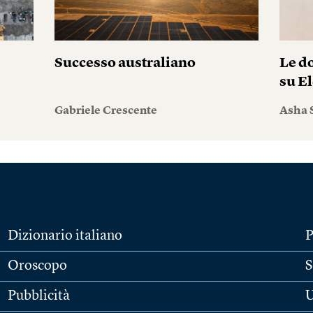
Successo australiano
Le do
su El
Gabriele Crescente
Asha 
Dizionario italiano
P
Oroscopo
S
Pubblicità
U