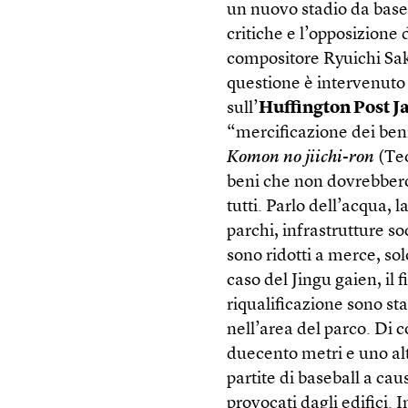
un nuovo stadio da baseb
critiche e l’opposizione 
compositore Ryuichi Sak
questione è intervenuto 
sull’
Huffington Post J
“mercificazione dei beni
Komon no jiichi-ron
(Teo
beni che non dovrebbero 
tutti. Parlo dell’acqua, l
parchi, infrastrutture so
sono ridotti a merce, sol
caso del Jingu gaien, il 
riqualificazione sono stat
nell’area del parco. Di 
duecento metri e uno alt
partite di baseball a cau
provocati dagli edifici. I