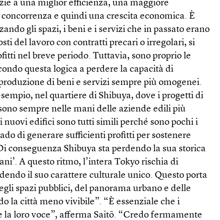
zie a una miglior efficienza, una maggiore
 concorrenza e quindi una crescita economica. È
ndo gli spazi, i beni e i servizi che in passato erano
sti del lavoro con contratti precari o irregolari, si
itti nel breve periodo. Tuttavia, sono proprio le
ondo questa logica a perdere la capacità di
 produzione di beni e servizi sempre più omogenei.
sempio, nel quartiere di Shibuya, dove i progetti di
sono sempre nelle mani delle aziende edili più
 i nuovi edifici sono tutti simili perché sono pochi i
ado di generare sufficienti profitti per sostenere
 Di conseguenza Shibuya sta perdendo la sua storica
vani’. A questo ritmo, l’intera Tokyo rischia di
dendo il suo carattere culturale unico. Questo porta
egli spazi pubblici, del panorama urbano e delle
o la città meno vivibile”. “È essenziale che i
re la loro voce”, afferma Saitō. “Credo fermamente