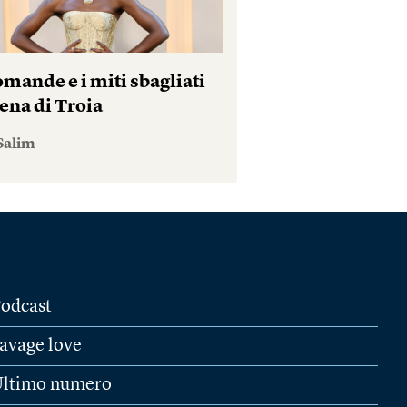
mande e i miti sbagliati
ena di Troia
Salim
odcast
avage love
ltimo numero