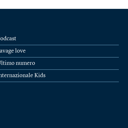
odcast
avage love
ltimo numero
nternazionale Kids