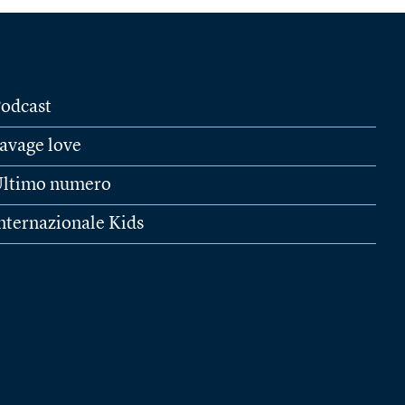
odcast
avage love
ltimo numero
nternazionale Kids