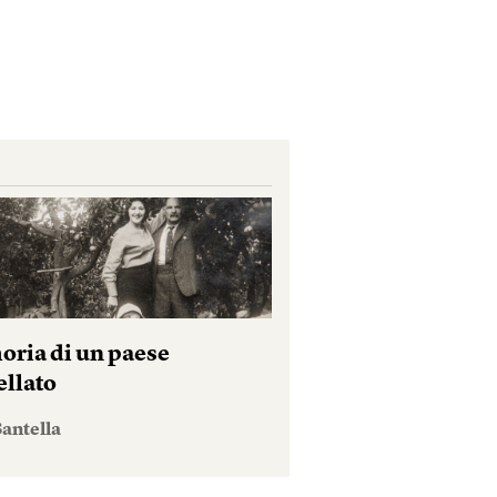
ria di un paese
ellato
antella