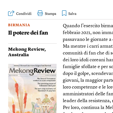
Condividi
Stampa
BIRMANIA
Quando l’esercito birman
Il potere dei fan
febbraio 2021, non imma
passavano le giornate a c
Ma mentre i carri armati
Mekong Review
,
comunità di fan che di s
Australia
dei loro idoli coreani h
famiglie sfollate e per 
dopo il golpe, scendevan
giovani, la maggior parte
loro competenze e le loro
amministratori delle fan
leader della resistenza,
Per loro, continua la Me