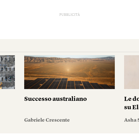
PUBBLICITÀ
Successo australiano
Le do
su El
Gabriele Crescente
Asha 