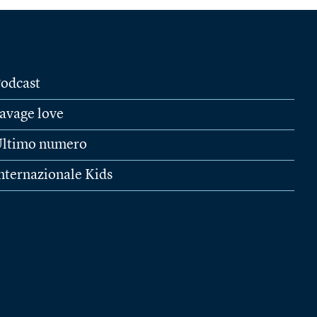
odcast
avage love
ltimo numero
nternazionale Kids