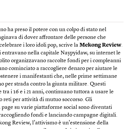
o ha preso il potere con un colpo di stato nel
ginava di dover affrontare delle persone che
elebrare i loro idoli pop, scrive la
Mekong Review
.
 entravano nella capitale Naypyidaw, su internet le
olito organizzavano raccolte fondi per i compleanni
anno cominciato a raccogliere denaro per aiutare le
sostenere i manifestanti che, nelle prime settimane
o per strada contro la giunta militare. Questi
 tra i 16 e i 21 anni, continuano tuttora a usare le
 reti per attività di mutuo soccorso. Gli
 page su varie piattaforme social sono diventati
 raccogliendo fondi e lanciando campagne digitali.
kong Review, l’attivismo è un’estensione della