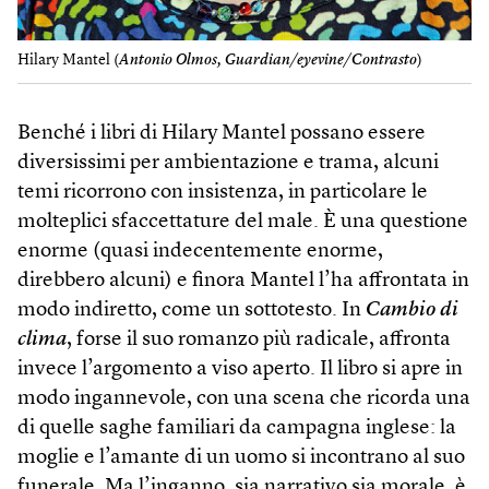
Hilary Mantel (
Antonio Olmos, Guardian/eyevine/Contrasto
)
Benché i libri di Hilary Mantel possano essere
diversissimi per ambientazione e trama, alcuni
temi ricorrono con insistenza, in particolare le
molteplici sfaccettature del male. È una questione
enorme (quasi indecentemente enorme,
direbbero alcuni) e finora Mantel l’ha affrontata in
modo indiretto, come un sottotesto. In
Cambio di
clima
, forse il suo romanzo più radicale, affronta
invece l’argomento a viso aperto. Il libro si apre in
modo ingannevole, con una scena che ricorda una
di quelle saghe familiari da campagna inglese: la
moglie e l’amante di un uomo si incontrano al suo
funerale. Ma l’inganno, sia narrativo sia morale, è