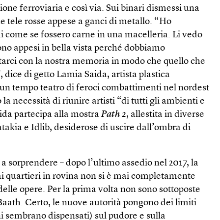
ione ferroviaria e così via. Sui binari dismessi una
e tele rosse appese a ganci di metallo. “Ho
di come se fossero carne in una macelleria. Li vedo
 sono appesi in bella vista perché dobbiamo
arci con la nostra memoria in modo che quello che
, dice di getto Lamia Saida, artista plastica
 un tempo teatro di feroci combattimenti nel nordest
a necessità di riunire artisti “di tutti gli ambienti e
aida partecipa alla mostra
Path 2
, allestita in diverse
Latakia e Idlib, desiderose di uscire dall’ombra di
a sorprendere – dopo l’ultimo assedio nel 2017, la
ai quartieri in rovina non si è mai completamente
elle opere. Per la prima volta non sono sottoposte
 Baath. Certo, le nuove autorità pongono dei limiti
iani sembrano dispensati) sul pudore e sulla