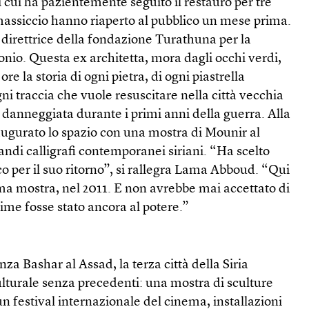
i cui ha pazientemente seguito il restauro per tre
 massiccio hanno riaperto al pubblico un mese prima.
 direttrice della fondazione Turathuna per la
nio. Questa ex architetta, mora dagli occhi verdi,
re la storia di ogni pietra, di ogni piastrella
gni traccia che vuole resuscitare nella città vecchia
anneggiata durante i primi anni della guerra. Alla
augurato lo spazio con una mostra di Mounir al
andi calligrafi contemporanei siriani. “Ha scelto
per il suo ritorno”, si rallegra Lama Abboud. “Qui
ma mostra, nel 2011. E non avrebbe mai accettato di
gime fosse stato ancora al potere.”
za Bashar al Assad, la terza città della Siria
lturale senza precedenti: una mostra di sculture
n festival internazionale del cinema, installazioni