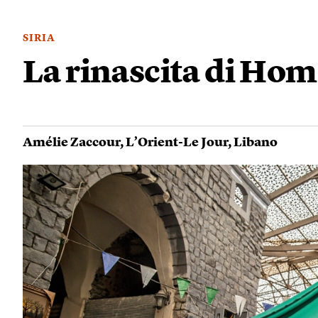
SIRIA
La rinascita di Hom
Amélie Zaccour
,
L’Orient-Le Jour
,
Libano