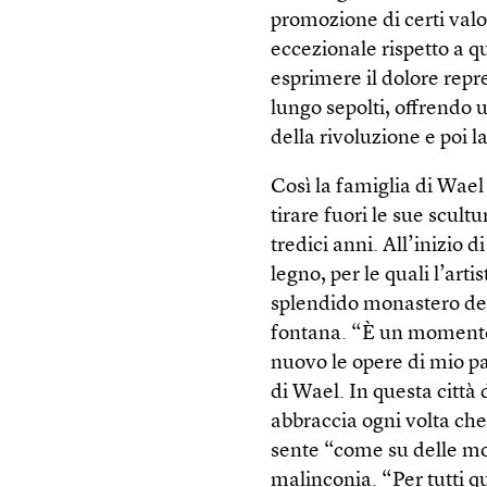
promozione di certi valo
eccezionale rispetto a qu
esprimere il dolore repr
lungo sepolti, offrendo u
della rivoluzione e poi l
Così la famiglia di Wael
tirare fuori le sue scul
tredici anni. All’inizio 
legno, per le quali l’art
splendido monastero dei
fontana. “È un momento
nuovo le opere di mio p
di Wael. In questa città 
abbraccia ogni volta che p
sente “come su delle mo
malinconia. “Per tutti q