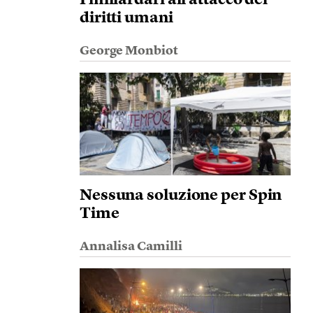
I miliardari all’attacco dei
diritti umani
George Monbiot
Nessuna soluzione per Spin
Time
Annalisa Camilli