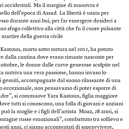
ri occidentali. Ma il margine di manovra è
ello dell’epoca di Assad. La libertà è usata per
esso durante anni bui, per far emergere desideri a
no sfogo collettivo alla città che fu il cuore pulsante
a martire della guerra civile.
 Kastoun, morto sotto tortura nel 2012, ha potuto
ture dalla cantina dove erano rimaste nascoste per
di ottobre, le donne dalle curve generose scolpite nel
ista nutriva una vera passione, hanno invaso lo
 gesuiti, accompagnate dal suono rilassante di una
 eccezionale, non pensavamo di poter esporre di
adre”, si commuove Yara Kastoun, figlia maggiore
dove tutti si conoscono, una folla di giovani e anziani
uò la moglie e i figli dell’artista. Moaz, 28 anni, si
ntagne russe emozionali”, combattuto tra sollievo e
uesti anni, ci siamo accontentati di sopravvivere,