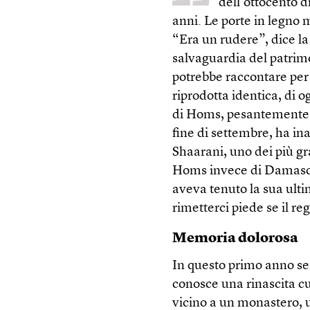
dell’ottocento d
anni. Le porte in legno
“Era un rudere”, dice la
salvaguardia del patrimo
potrebbe raccontare per o
riprodotta identica, di o
di Homs, pesantemente d
fine di settembre, ha in
Shaarani, uno dei più gr
Homs invece di Damasco 
aveva tenuto la sua ulti
rimetterci piede se il re
Memoria dolorosa
In questo primo anno sen
conosce una rinascita cu
vicino a un monastero, u