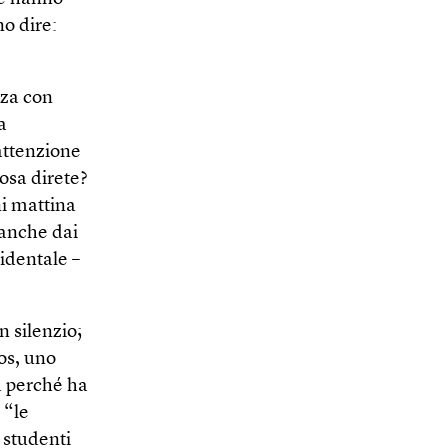
o dire:
aza con
a
 attenzione
cosa direte?
ni mattina
 anche dai
cidentale –
n silenzio;
os, uno
ea perché ha
 “le
i studenti