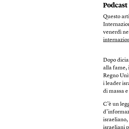
Podcast
Questo arti
Internazio
venerdì nel
internazio
Dopo dicia
alla fame, 
Regno Unit
i leader is
di massa e
C’è un leg
d’informazi
israeliano,
israeliani 