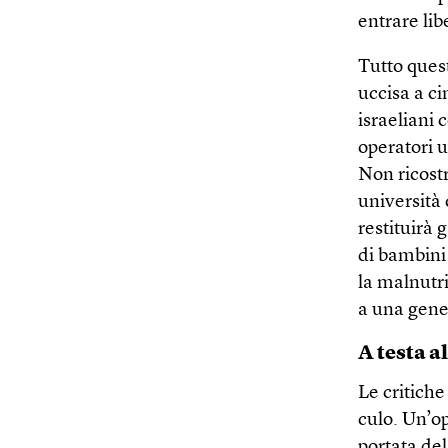
entrare li
Tutto quest
uccisa a ci
israeliani 
operatori u
Non ricostru
università 
restituirà
di bambini
la malnutri
a una gene
A testa a
Le critich
culo. Un’o
portata del