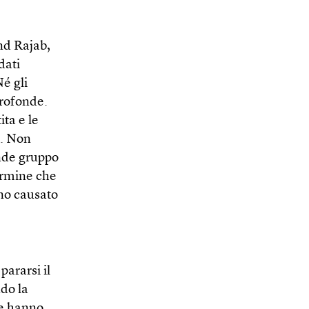
ind Rajab,
dati
Né gli
profonde.
ita e le
e. Non
ande gruppo
ermine che
nno causato
ararsi il
do la
che hanno