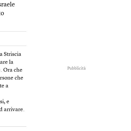
sraele
to
a Striscia
are la
Pubblicità
e. Ora che
ersone che
te a
i, e
d arrivare.