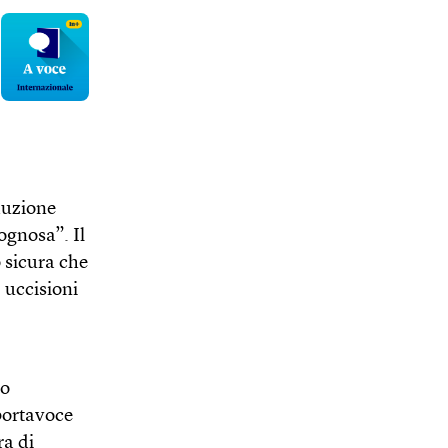
duzione
ognosa”. Il
 sicura che
 uccisioni
no
 portavoce
ra di