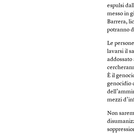
espulsi dal
messo in gi
Barrera, li
potranno di
Le persone 
lavarsi il 
addossato 
cercherann
È il genoci
genocidio 
dell’ammini
mezzi d’in
Non saremm
disumanizz
soppression