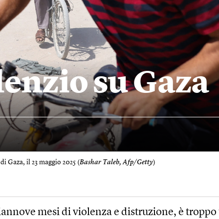
lenzio su Gaza
di Gaza, il 23 maggio 2025 (
Bashar Taleb, Afp/Getty
)
annove mesi di violenza e distruzione, è troppo 