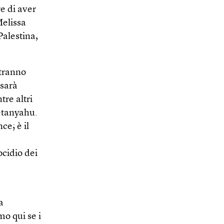
e di aver
Melissa
Palestina,
otranno
 sarà
re altri
Netanyahu.
ce; è il
ocidio dei
a
mo qui se i