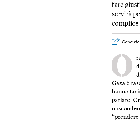
fare gius
servirà pe
complice
Condivid
O
r
d
d
Gaza è ras
hanno taci
parlare. O
nascondere 
“prendere i