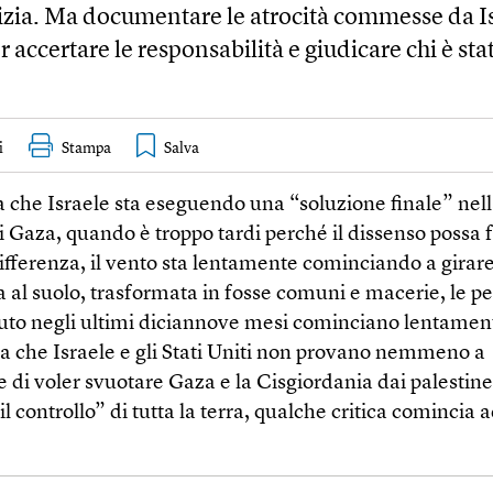
tizia. Ma documentare le atrocità commesse da I
r accertare le responsabilità e giudicare chi è sta
i
Stampa
a che Israele sta eseguendo una “soluzione finale” nell
i Gaza, quando è troppo tardi perché il dissenso possa f
ifferenza, il vento sta lentamente cominciando a girar
a al suolo, trasformata in fosse comuni e macerie, le p
uto negli ultimi diciannove mesi cominciano lentamen
ra che Israele e gli Stati Uniti non provano nemmeno a
di voler svuotare Gaza e la Cisgiordania dai palestines
l controllo” di tutta la terra, qualche critica comincia a