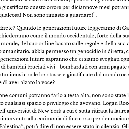
 giustificato questo orrore per diciannove mesi potrann
qualcosa! Non sono rimasto a guardare!”.
 direte? Quando le generazioni future leggeranno di G
i chiederanno come il mondo occidentale, forte della su
 morale, del suo ordine basato sulle regole e della sua
tto umanitario, abbia permesso un genocidio in diretta, 
generazioni future sapranno che ci siamo svegliati og
o di bambini bruciati vivi – bombardati con armi pagate
tatunitensi con le loro tasse e giustificate dal mondo oc
e di aver alzato la voce?
ne comuni potranno farlo a testa alta, non sono state i
o qualsiasi spazio o privilegio che avevano. Logan Roz
ll’università di New York a cui è stata ritirata la laur
o intervento alla cerimonia di fine corso per denunciare
 Palestina”, potrà dire di non essere stato in silenzio. Gl