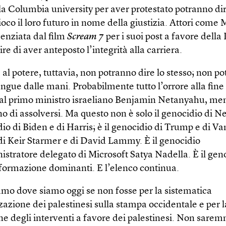
la Columbia university per aver protestato potranno dir
oco il loro futuro in nome della giustizia. Attori come 
cenziata dal film
Scream 7
per i suoi post a favore della 
re di aver anteposto l’integrità alla carriera.
al potere, tuttavia, non potranno dire lo stesso; non p
sangue dalle mani. Probabilmente tutto l’orrore alla fine
al primo ministro israeliano Benjamin Netanyahu, ment
o di assolversi. Ma questo non è solo il genocidio di 
dio di Biden e di Harris; è il genocidio di Trump e di Van
di Keir Starmer e di David Lammy. È il genocidio
stratore delegato di Microsoft Satya Nadella. È il gen
formazione dominanti. E l’elenco continua.
o dove siamo oggi se non fosse per la sistematica
azione dei palestinesi sulla stampa occidentale e per l
e degli interventi a favore dei palestinesi. Non sarem