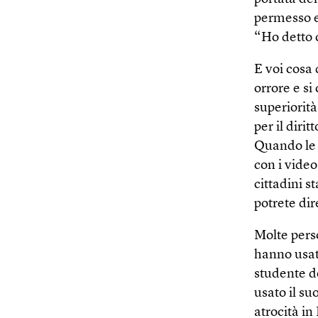
permesso e
“Ho detto 
E voi cosa
orrore e s
superiorità
per il diri
Quando le 
con i vide
cittadini s
potrete dir
Molte perso
hanno usat
studente de
usato il su
atrocità in