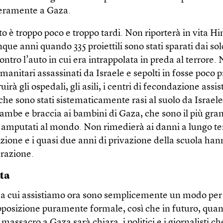
beramente a Gaza.
o è troppo poco e troppo tardi. Non riporterà in vita H
nque anni quando 335 proiettili sono stati sparati dai sol
contro l’auto in cui era intrappolata in preda al terrore. 
manitari assassinati da Israele e sepolti in fosse poco 
irà gli ospedali, gli asili, i centri di fecondazione assist
che sono stati sistematicamente rasi al suolo da Israel
 gambe e braccia ai bambini di Gaza, che sono il più gr
 amputati al mondo. Non rimedierà ai danni a lungo t
zione e i quasi due anni di privazione della scuola ha
razione.
lta
e a cui assistiamo ora sono semplicemente un modo per p
pposizione puramente formale, così che in futuro, quan
 massacro a Gaza sarà chiara, i politici e i giornalisti 