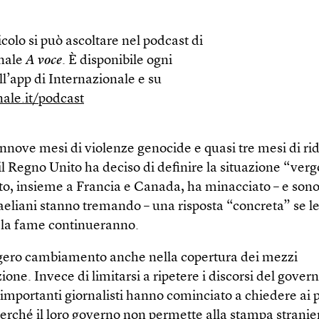
colo si può ascoltare nel podcast di
nale
A voce
. È disponibile ogni
l’app di Internazionale e su
nale.it/podcast
nnove mesi di violenze genocide e quasi tre mesi di ri
il Regno Unito ha deciso di definire la situazione “verg
o, insieme a Francia e Canada, ha minacciato – e sono
raeliani stanno tremando – una risposta “concreta” se le
 la fame continueranno.
gero cambiamento anche nella copertura dei mezzi
one. Invece di limitarsi a ripetere i discorsi del gover
 importanti giornalisti hanno cominciato a chiedere ai
perché il loro governo non permette alla stampa stranie