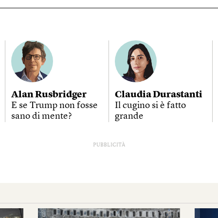
Alan Rusbridger
Claudia Durastanti
E se Trump non fosse
Il cugino si è fatto
sano di mente?
grande
PUBBLICITÀ