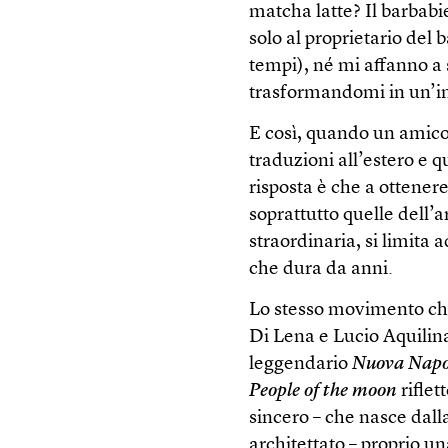
matcha latte? Il barbabi
solo al proprietario del 
tempi), né mi affanno a 
trasformandomi in un’i
E così, quando un amic
traduzioni all’estero e q
risposta è che a ottene
soprattutto quelle dell’
straordinaria, si limita
che dura da anni.
Lo stesso movimento che
Di Lena e Lucio Aquilin
leggendario
Nuova Napo
People of the moon
riflet
sincero – che nasce dall
architettato – proprio u