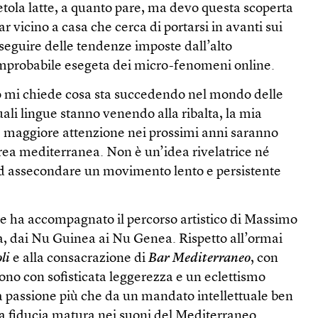
etola latte, a quanto pare, ma devo questa scoperta
bar vicino a casa che cerca di portarsi in avanti sui
seguire delle tendenze imposte dall’alto
mprobabile esegeta dei micro-fenomeni online.
o mi chiede cosa sta succedendo nel mondo delle
uali lingue stanno venendo alla ribalta, la mia
re maggiore attenzione nei prossimi anni saranno
area mediterranea. Non è un’idea rivelatrice né
 ad assecondare un movimento lento e persistente
 ha accompagnato il percorso artistico di Massimo
a, dai Nu Guinea ai Nu Genea. Rispetto all’ormai
li
e alla consacrazione di
Bar Mediterraneo
, con
tono con sofisticata leggerezza e un eclettismo
a passione più che da un mandato intellettuale ben
na fiducia matura nei suoni del Mediterraneo