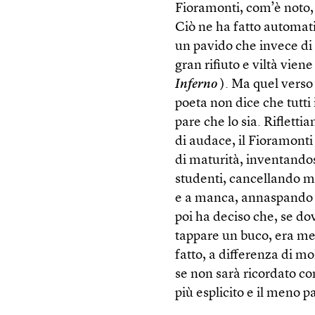
Fioramonti, com’è noto, 
Ciò ne ha fatto automat
un pavido che invece di 
gran rifiuto e viltà vien
Inferno
). Ma quel verso 
poeta non dice che tutti i
pare che lo sia. Riflet
di audace, il Fioramon
di maturità, inventando
studenti, cancellando ma
e a manca, annaspando ne
poi ha deciso che, se do
tappare un buco, era me
fatto, a differenza di m
se non sarà ricordato com
più esplicito e il meno p