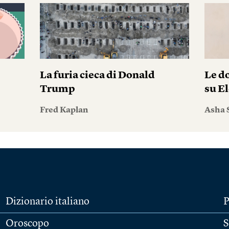
La furia cieca di Donald
Le do
Trump
su El
Fred Kaplan
Asha 
Dizionario italiano
P
Oroscopo
S