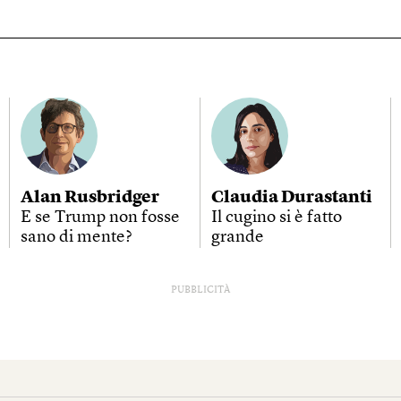
Alan Rusbridger
Claudia Durastanti
E se Trump non fosse
Il cugino si è fatto
sano di mente?
grande
PUBBLICITÀ