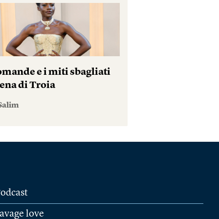
mande e i miti sbagliati
ena di Troia
Salim
odcast
avage love