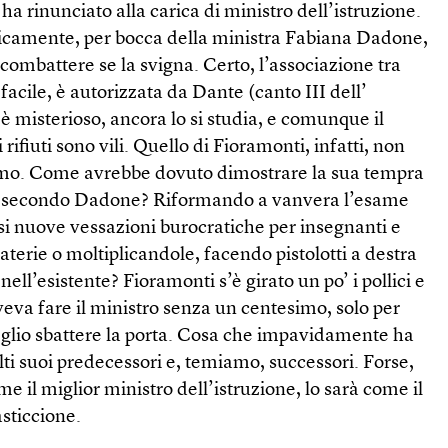
ha rinunciato alla carica di ministro dell’istruzione.
icamente, per bocca della ministra Fabiana Dadone,
combattere se la svigna. Certo, l’associazione tra
e facile, è autorizzata da Dante (canto III dell’
è misterioso, ancora lo si studia, e comunque il
 rifiuti sono vili. Quello di Fioramonti, infatti, non
tiamo. Come avrebbe dovuto dimostrare la sua tempra
ti secondo Dadone? Riformando a vanvera l’esame
si nuove vessazioni burocratiche per insegnanti e
terie o moltiplicandole, facendo pistolotti a destra
ll’esistente? Fioramonti s’è girato un po’ i pollici e
veva fare il ministro senza un centesimo, solo per
glio sbattere la porta. Cosa che impavidamente ha
olti suoi predecessori e, temiamo, successori. Forse,
e il miglior ministro dell’istruzione, lo sarà come il
asticcione.