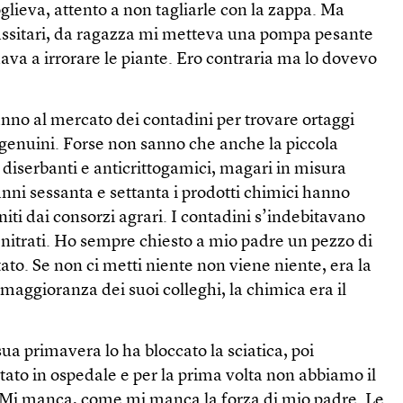
oglieva, attento a non tagliarle con la zappa. Ma
assitari, da ragazza mi metteva una pompa pesante
va a irrorare le piante. Ero contraria ma lo dovevo
no al mercato dei contadini per trovare ortaggi
genuini. Forse non sanno che anche la piccola
 diserbanti e anticrittogamici, magari in misura
anni sessanta e settanta i prodotti chimici hanno
iti dai consorzi agrari. I contadini s’indebitavano
 nitrati. Ho sempre chiesto a mio padre un pezzo di
iutato. Se non ci metti niente non viene niente, era la
la maggioranza dei suoi colleghi, la chimica era il
a primavera lo ha bloccato la sciatica, poi
stato in ospedale e per la prima volta non abbiamo il
 Mi manca, come mi manca la forza di mio padre. Le