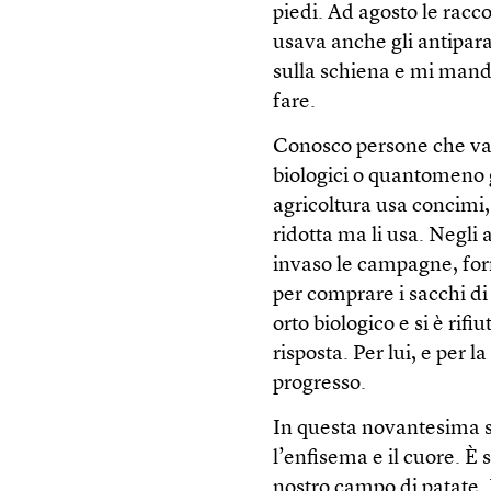
piedi. Ad agosto le racc
usava anche gli antipar
sulla schiena e mi manda
fare.
Conosco persone che van
biologici o quantomeno 
agricoltura usa concimi,
ridotta ma li usa. Negli 
invaso le campagne, forn
per comprare i sacchi di
orto biologico e si è rif
risposta. Per lui, e per 
progresso.
In questa novantesima su
l’enfisema e il cuore. È 
nostro campo di patate.