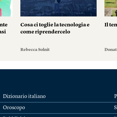
nte
Cosa ci toglie la tecnologia e
Il te
asi
come riprendercelo
Rebecca Solnit
Donate
Dizionario italiano
P
Oroscopo
S