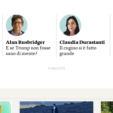
Alan Rusbridger
Claudia Durastanti
E se Trump non fosse
Il cugino si è fatto
sano di mente?
grande
PUBBLICITÀ