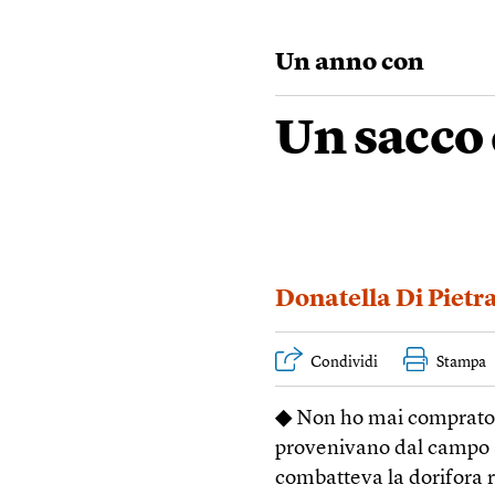
Un anno con
Un sacco 
Donatella Di Pietr
Condividi
Stampa
◆
Non ho mai comprato l
provenivano dal campo s
combatteva la dorifora r