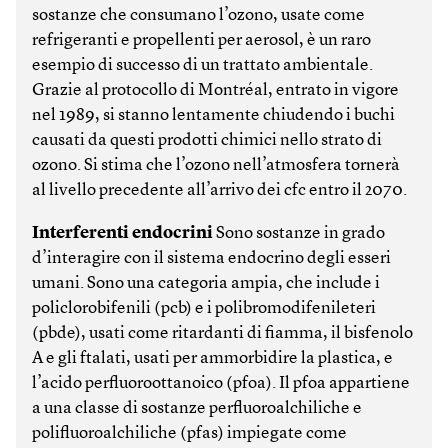
sostanze che consumano l’ozono, usate come
refrigeranti e propellenti per aerosol, è un raro
esempio di successo di un trattato ambientale.
Grazie al protocollo di Montréal, entrato in vigore
nel 1989, si stanno lentamente chiudendo i buchi
causati da questi prodotti chimici nello strato di
ozono. Si stima che l’ozono nell’atmosfera tornerà
al livello precedente all’arrivo dei cfc entro il 2070.
Interferenti endocrini
Sono sostanze in grado
d’interagire con il sistema endocrino degli esseri
umani. Sono una categoria ampia, che include i
policlorobifenili (pcb) e i polibromodifenileteri
(pbde), usati come ritardanti di fiamma, il bisfenolo
A e gli ftalati, usati per ammorbidire la plastica, e
l’acido perfluoroottanoico (pfoa). Il pfoa appartiene
a una classe di sostanze perfluoroalchiliche e
polifluoroalchiliche (pfas) impiegate come