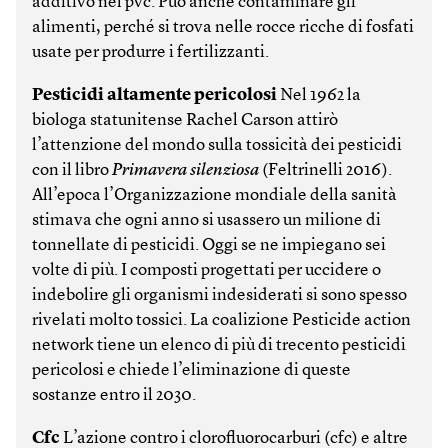
additivo nel pvc. Può anche contaminare gli
alimenti, perché si trova nelle rocce ricche di fosfati
usate per produrre i fertilizzanti.
Pesticidi altamente pericolosi
Nel 1962 la
biologa statunitense Rachel Carson attirò
l’attenzione del mondo sulla tossicità dei pesticidi
con il libro
Primavera silenziosa
(Feltrinelli 2016).
All’epoca l’Organizzazione mondiale della sanità
stimava che ogni anno si usassero un milione di
tonnellate di pesticidi. Oggi se ne impiegano sei
volte di più. I composti progettati per uccidere o
indebolire gli organismi indesiderati si sono spesso
rivelati molto tossici. La coalizione Pesticide action
network tiene un elenco di più di trecento pesticidi
pericolosi e chiede l’eliminazione di queste
sostanze entro il 2030.
Cfc
L’azione contro i clorofluorocarburi (cfc) e altre