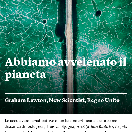
Abbiamo avvelenato il
pianeta
Graham Lawton
,
New Scientist
,
Regno Unito
Le acque verdi e radioattive di un bacino artificiale usato come
discarica di fosfogessi, Huelva, Spagna, 2018 (
Milan Radisics, Le foto