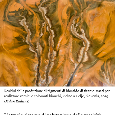
Residui della produzione di pigmenti di biossido di titanio, usati per
realizzare vernici e coloranti bianchi, vicino a Celje, Slovenia, 2019
(
Milan Radisics
)