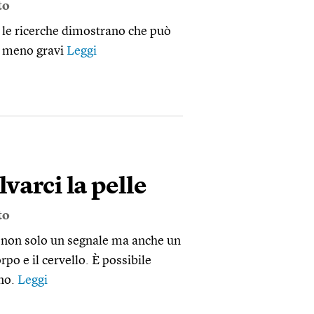
to
a le ricerche dimostrano che può
si meno gravi
Leggi
varci la pelle
to
 non solo un segnale ma anche un
po e il cervello. È possibile
ano.
Leggi