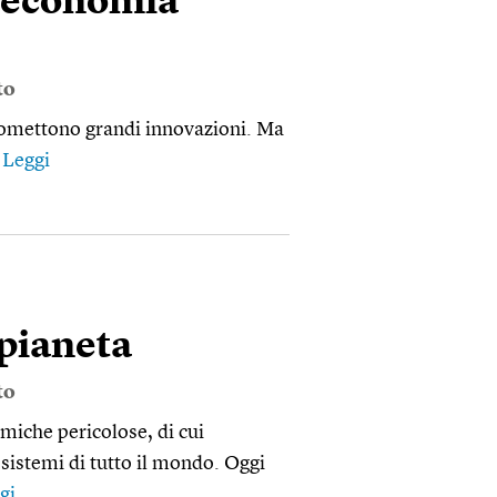
l’economia
to
promettono grandi innovazioni. Ma
e
Leggi
pianeta
to
imiche pericolose, di cui
sistemi di tutto il mondo. Oggi
gi