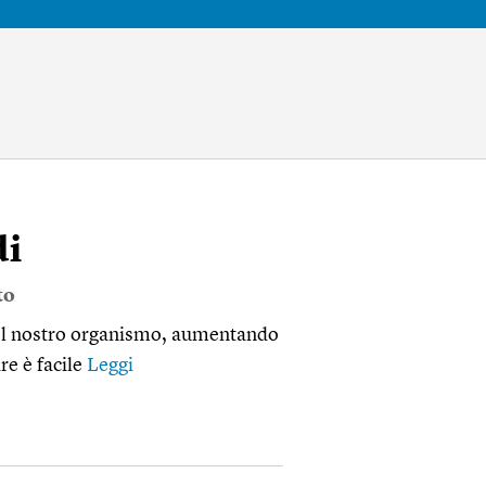
di
to
del nostro organismo, aumentando
re è facile
Leggi