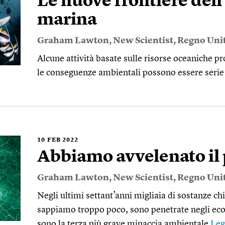
Le nuove frontiere del
marina
Graham Lawton
,
New Scientist
,
Regno Uni
Alcune attività basate sulle risorse oceaniche 
le conseguenze ambientali possono essere seri
10
FEB 2022
Abbiamo avvelenato il 
Graham Lawton
,
New Scientist
,
Regno Uni
Negli ultimi settant’anni migliaia di sostanze ch
sappiamo troppo poco, sono penetrate negli eco
sono la terza più grave minaccia ambientale
Leg