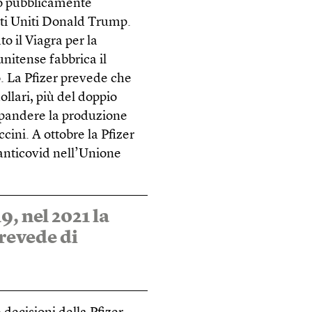
to pubblicamente
ati Uniti Donald Trump.
o il Viagra per la
unitense fabbrica il
o. La Pfizer prevede che
ollari, più del doppio
spandere la produzione
ccini. A ottobre la Pfizer
 anticovid nell’Unione
9, nel 2021 la
revede di