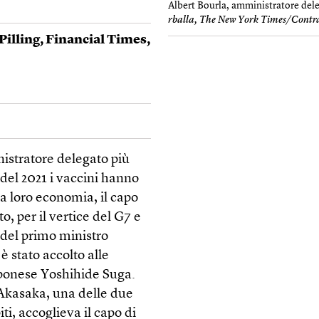
Albert Bourla, amministratore deleg
rballa, The New York Times/Contr
Pilling
,
Financial Times
,
nistratore delegato più
del 2021 i vaccini hanno
la loro economia, il capo
o, per il vertice del G7 e
 del primo ministro
 stato accolto alle
pponese Yoshihide Suga.
o Akasaka, una delle due
i, accoglieva il capo di