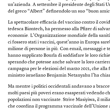
un’azienda. A settembre il presidente degli Stati U
del greco “Albert” definendolo un suo “buon amic
La spettacolare efficacia del vaccino contro il covi
tedesca Biontech, ha permesso alla Pfizer di salva
economie. L’Organizzazione mondiale della sanit
ci fossero stati i vaccini, quest’anno in Europa s
milione di persone in più. Con email, messaggi e te
hanno supplicato Bourla di soddisfare le loro richies
sperando che potesse anche salvare la loro carriera
campagna per le elezioni del marzo 2021, che alla f
ministro israeliano Benjamin Netanyahu l’ha chiam
Ma mentre i politici occidentali andavano a braccet
molti paesi più poveri erano esasperati vedendo che
popolazioni non vaccinate. Strive Masiyiwa, il mil
che coordina il programma vaccinale dell’Unione 