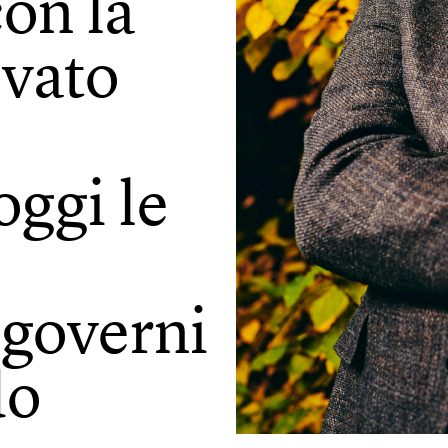
on la
lvato
ggi le
 governi
do