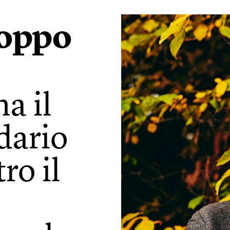
roppo
a il
dario
ro il