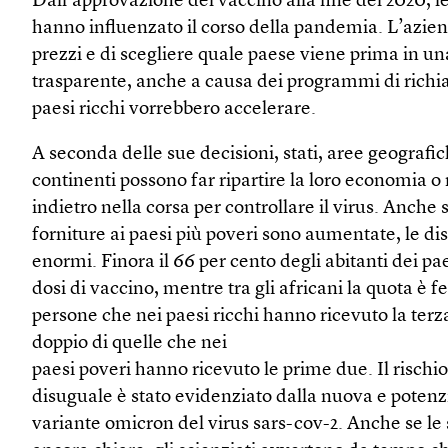
Dall’approvazione del vaccino alla fine del 2020, le
hanno influenzato il corso della pandemia. L’azienda
prezzi e di scegliere quale paese viene prima in una
trasparente, anche a causa dei programmi di richi
paesi ricchi vorrebbero accelerare.
A seconda delle sue decisioni, stati, aree geografic
continenti possono far ripartire la loro economia o 
indietro nella corsa per controllare il virus. Anche
forniture ai paesi più poveri sono aumentate, le dis
enormi. Finora il 66 per cento degli abitanti dei pa
dosi di vaccino, mentre tra gli africani la quota è f
persone che nei paesi ricchi hanno ricevuto la terz
doppio di quelle che nei
paesi poveri hanno ricevuto le prime due. Il rischio
disuguale è stato evidenziato dalla nuova e poten
variante omicron del virus sars-cov-2. Anche se le 