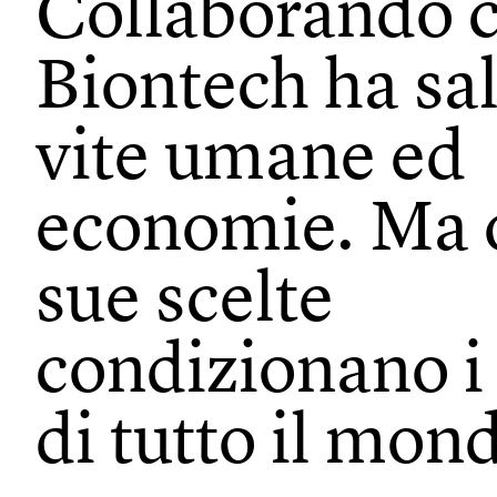
Collaborando c
Biontech ha sa
vite umane ed
economie. Ma o
sue scelte
condizionano i
di tutto il mon