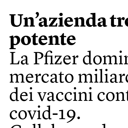
Un’azienda t
potente
La Pfizer domin
mercato miliar
dei vaccini cont
covid-19.