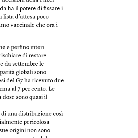
 decisioni della Pfizer
 ha il potere di fissare i
 lista d’attesa poco
amo vaccinale che ora i
he e perfino interi
rischiare di restare
 se da settembre le
parità globali sono
esi del G7 ha ricevuto due
erma al 7 per cento. Le
a dose sono quasi il
 di una distribuzione così
zialmente pericolosa
sue origini non sono