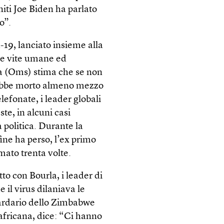
niti Joe Biden ha parlato
o”.
d-19, lanciato insieme alla
re vite umane ed
à (Oms) stima che se non
arebbe morto almeno mezzo
lefonate, i leader globali
te, in alcuni casi
 politica. Durante la
ine ha perso, l’ex primo
ato trenta volte.
to con Bourla, i leader di
 il virus dilaniava le
iardario dello Zimbabwe
africana, dice: “Ci hanno