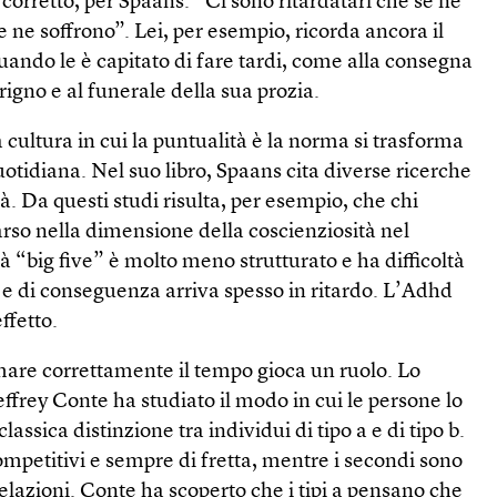
orretto, per Spaans. “Ci sono ritardatari che se ne
e ne soffrono”. Lei, per esempio, ricorda ancora il
uando le è capitato di fare tardi, come alla consegna
rigno e al funerale della sua prozia.
 cultura in cui la puntualità è la norma si trasforma
uotidiana. Nel suo libro, Spaans cita diverse ricerche
ità. Da questi studi risulta, per esempio, che chi
rso nella dimensione della coscienziosità nel
à “big five” è molto meno strutturato e ha difficoltà
o, e di conseguenza arriva spesso in ritardo. L’Adhd
ffetto.
mare correttamente il tempo gioca un ruolo. Lo
effrey Conte ha studiato il modo in cui le persone lo
assica distinzione tra individui di tipo a e di tipo b.
competitivi e sempre di fretta, mentre i secondi sono
e relazioni. Conte ha scoperto che i tipi a pensano che