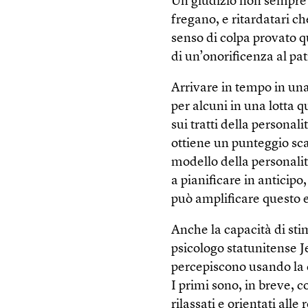
Un giudizio non sempre c
fregano, e ritardatari ch
senso di colpa provato q
di un’onorificenza al pat
Arrivare in tempo in una
per alcuni in una lotta q
sui tratti della personal
ottiene un punteggio sca
modello della personalit
a pianificare in anticip
può amplificare questo e
Anche la capacità di sti
psicologo statunitense J
percepiscono usando la cl
I primi sono, in breve, 
rilassati e orientati all