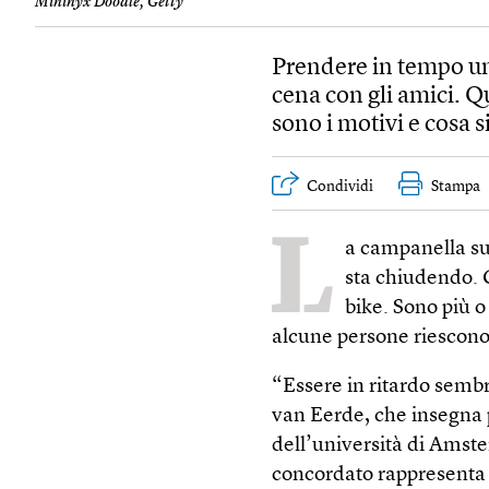
Mininyx Doodle, Getty
Prendere in tempo un 
cena con gli amici. 
sono i motivi e cosa s
Condividi
Stampa
L
a campanella suo
sta chiudendo. G
bike. Sono più 
alcune persone riescono
“Essere in ritardo semb
van Eerde, che insegna 
dell’università di Amste
concordato rappresenta la