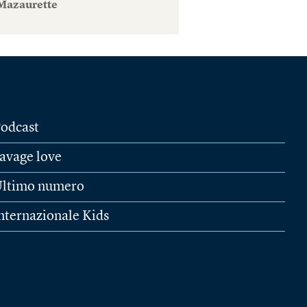
Mazaurette
odcast
avage love
ltimo numero
nternazionale Kids