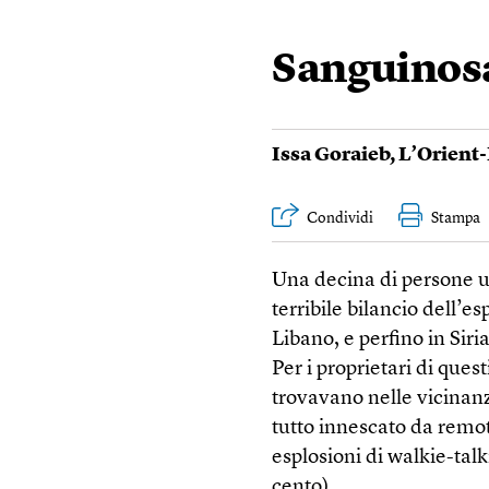
Sanguinosa
Issa Goraieb
,
L’Orient-
Condividi
Stampa
Una decina di persone ucc
terribile bilancio dell’
Libano, e perfino in Siri
Per i proprietari di ques
trovavano nelle vicinanze
tutto innescato da remot
esplosioni di walkie-talk
cento).