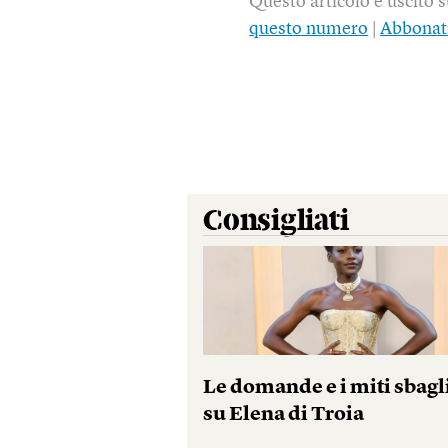
Questo articolo è uscito 
questo numero
|
Abbonat
Consigliati
Le domande e i miti sbagl
su Elena di Troia