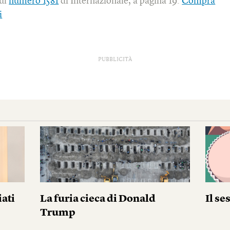
sul
numero 1581
di Internazionale, a pagina 19.
Compra
i
PUBBLICITÀ
iati
La furia cieca di Donald
Il se
Trump