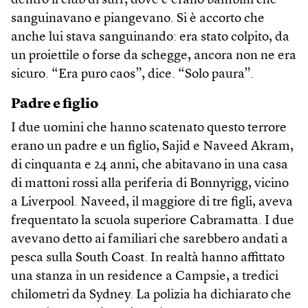
dentro il club di surf, dove c’erano bambini che
sanguinavano e piangevano. Si è accorto che
anche lui stava sanguinando: era stato colpito, da
un proiettile o forse da schegge, ancora non ne era
sicuro. “Era puro caos”, dice. “Solo paura”.
Padre e figlio
I due uomini che hanno scatenato questo terrore
erano un padre e un figlio, Sajid e Naveed Akram,
di cinquanta e 24 anni, che abitavano in una casa
di mattoni rossi alla periferia di Bonnyrigg, vicino
a Liverpool. Naveed, il maggiore di tre figli, aveva
frequentato la scuola superiore Cabramatta. I due
avevano detto ai familiari che sarebbero andati a
pesca sulla South Coast. In realtà hanno affittato
una stanza in un residence a Campsie, a tredici
chilometri da Sydney. La polizia ha dichiarato che