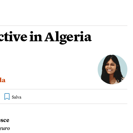
tive in Algeria
da
esce
 euro