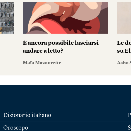
È ancora possibile lasciarsi
Le do
andare a letto?
su El
Maïa Mazaurette
Asha 
Dizionario italiano
P
Oroscopo
S