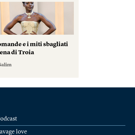
mande e i miti sbagliati
ena di Troia
Salim
odcast
avage love