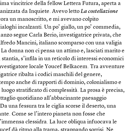
tima vincitrice della fellow Lettera Futura, aperta a
rganizzata da Inquiete. Avevo letto
La costellazione
ora un manoscritto, e mi avevano colpito
i dialoghi incalzanti. Un po’ giallo, un po’ commedia,
manzo segue Carla Berio, investigatrice privata, che
 Alfredo Mancini, italiano scomparso con una valigia
. La donna non ci pensa un attimo e, lasciati marito e
 stantia, s’infila in un reticolo di interessi economici
’investigatore locale Youcef Belkacem. Tra avventure
atrice ribalta i codici maschili del genere,
 tempo anche di rapporti di dominio, colonialismo e
 luogo stratificato di complessità. La prosa è precisa,
ettaglio quotidiano all’abbacinante paesaggio
Da una fessura tra le ciglia scorse il deserto, una
lante. Come se l’intero pianeta non fosse che
n’immensa clessidra. La luce obliqua infuocava le
ucef dà ritmo alla trama, strappando sorrisi. Ne