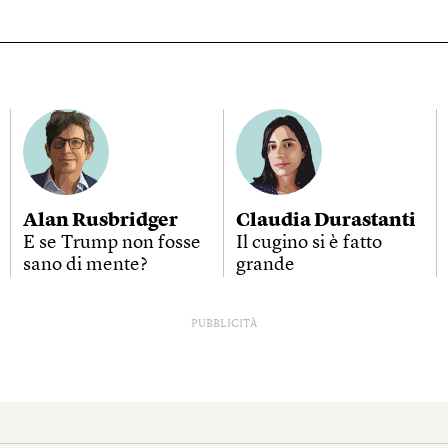
Alan Rusbridger
Claudia Durastanti
E se Trump non fosse
Il cugino si è fatto
sano di mente?
grande
PUBBLICITÀ