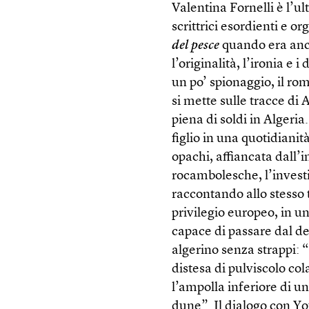
Valentina Fornelli è l’ul
scrittrici esordienti e o
del pesce
quando era anc
l’originalità, l’ironia e 
un po’ spionaggio, il ro
si mette sulle tracce di
piena di soldi in Algeria
figlio in una quotidianità
opachi, affiancata dall
rocambolesche, l’investig
raccontando allo stesso
privilegio europeo, in un
capace di passare dal d
algerino senza strappi: “
distesa di pulviscolo co
l’ampolla inferiore di u
dune”. Il dialogo con Yo