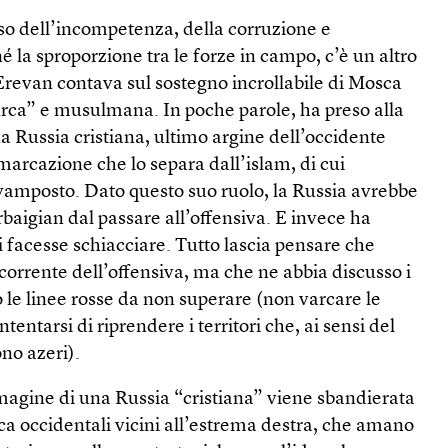
eso dell’incompetenza, della corruzione e
 né la sproporzione tra le forze in campo, c’è un altro
Erevan contava sul sostegno incrollabile di Mosca
rca” e musulmana. In poche parole, ha preso alla
a Russia cristiana, ultimo argine dell’occidente
marcazione che lo separa dall’islam, di cui
amposto. Dato questo suo ruolo, la Russia avrebbe
baigian dal passare all’offensiva. E invece ha
i facesse schiacciare. Tutto lascia pensare che
corrente dell’offensiva, ma che ne abbia discusso i
o le linee rosse da non superare (non varcare le
entarsi di riprendere i territori che, ai sensi del
ono azeri).
magine di una Russia “cristiana” viene sbandierata
tica occidentali vicini all’estrema destra, che amano