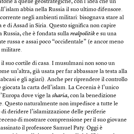
atorie a quelle geostrategiche, con l’idea che un
l’islam abbia nella Russia il suo ultimo difensore.
corrente negli ambienti militari: bisognava stare al
a e di Assad in Siria. Questo significa non capire
la Russia, che è fondata sulla
realpolitik
e su una
e russa e assai poco “occidentale” (e ancor meno
 militare.
il suo cortile di casa. I musulmani non sono un
me un’altra, già usata per far abbassare la testa alla
bcasi e gli agiari). Anche per riprendere il controllo
 giocata la carta dell’islam. La Cecenia è l’unico
 d’Europa dove vige la
sharia
, con la benedizione
ssie. Questo naturalmente non impedisce a tutte le
i deridere l’islamizzazione delle periferie
e ceceno di mostrare comprensione per il suo giovane
assinato il professore Samuel Paty. Oggi è