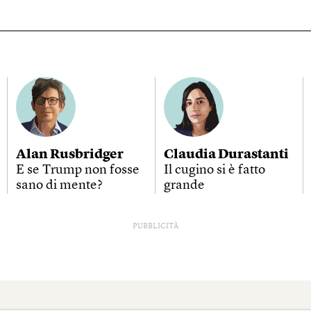
Alan Rusbridger
Claudia Durastanti
E se Trump non fosse
Il cugino si è fatto
sano di mente?
grande
PUBBLICITÀ