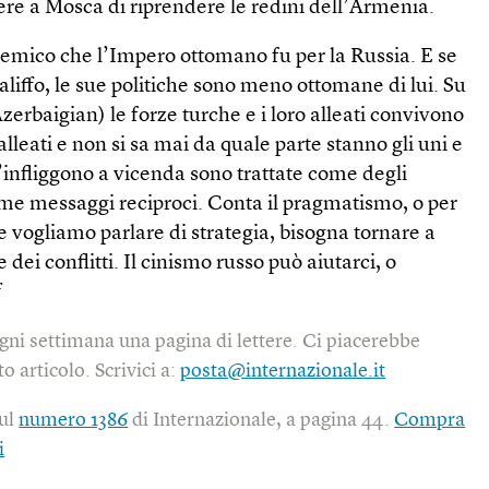
ere a Mosca di riprendere le redini dell’Armenia.
nemico che l’Impero ottomano fu per la Russia. E se
aliffo, le sue politiche sono meno ottomane di lui. Su
 Azerbaigian) le forze turche e i loro alleati convivono
 alleati e non si sa mai da quale parte stanno gli uni e
 s’infliggono a vicenda sono trattate come degli
ome messaggi reciproci. Conta il pragmatismo, o per
Se vogliamo parlare di strategia, bisogna tornare a
 dei conflitti. Il cinismo russo può aiutarci, o
f
gni settimana una pagina di lettere. Ci piacerebbe
o articolo. Scrivici a:
posta@internazionale.it
sul
numero 1386
di Internazionale, a pagina 44.
Compra
i