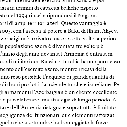
e all’interno dell’esercito prima zarista e poi
ata in termini di capacità belliche rispetto
sto nel 1994 riuscì a riprendersi il Nagorno-
si di ampi territori azeri. Questo vantaggio è
2003, con l’ascesa al potere a Baku di Ilham Aliyev:
’Azerbaigian è arrivato a essere sette volte superiore
la popolazione azera è diventata tre volte più
’inizio degli anni novanta l’Armenia è entrata in
accordi militari con Russia e Turchia hanno permesso
mento dell’esercito azero, mentre i ricavi della
nno reso possibile l’acquisto di grandi quantità di
di droni prodotti da aziende turche e israeliane. Per
li armamenti l’Azerbaigian è un cliente eccellente.
le e può elaborare una strategia di lungo periodo. Al
litare dell’Armenia ristagna e soprattutto è limitato
 negligenza dei funzionari, due elementi rafforzati
. Quello che a settembre ha fronteggiato le forze