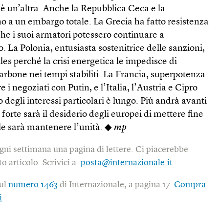
 è un’altra. Anche la Repubblica Ceca e la
o a un embargo totale. La Grecia ha fatto resistenza
he i suoi armatori potessero continuare a
o. La Polonia, entusiasta sostenitrice delle sanzioni,
les perché la crisi energetica le impedisce di
rbone nei tempi stabiliti. La Francia, superpotenza
 i negoziati con Putin, e l’Italia, l’Austria e Cipro
 degli interessi particolari è lungo. Più andrà avanti
 forte sarà il desiderio degli europei di mettere fine
cile sarà mantenere l’unità. ◆
mp
gni settimana una pagina di lettere. Ci piacerebbe
o articolo. Scrivici a:
posta@internazionale.it
sul
numero 1463
di Internazionale, a pagina 17.
Compra
i