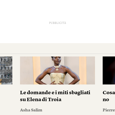
PUBBLICITÀ
Le domande e i miti sbagliati
Cosa
su Elena di Troia
no
Asha Salim
Pierr