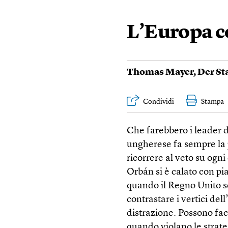
L’Europa c
Thomas Mayer
,
Der St
Condividi
Stampa
Che farebbero i leader 
ungherese fa sempre la 
ricorrere al veto su ogn
Orbán si è calato con pi
quando il Regno Unito s
contrastare i vertici dell
distrazione. Possono fa
quando violano le strat