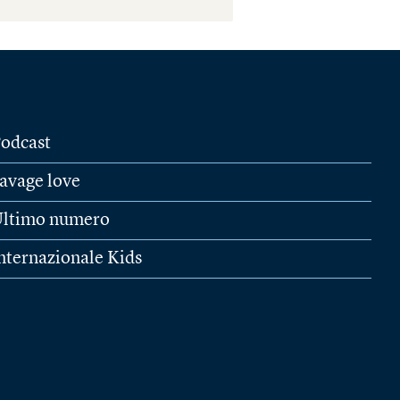
odcast
avage love
ltimo numero
nternazionale Kids