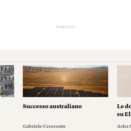
PUBBLICITÀ
Successo australiano
Le do
su El
Gabriele Crescente
Asha 