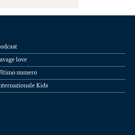
odcast
avage love
ltimo numero
nternazionale Kids