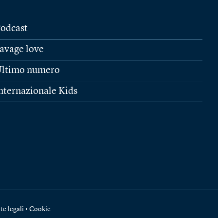
odcast
avage love
ltimo numero
nternazionale Kids
te legali
•
Cookie