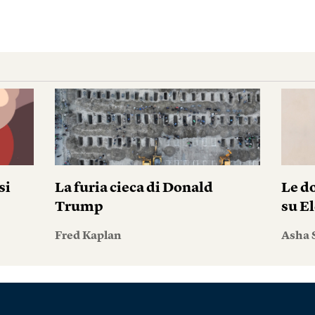
si
La furia cieca di Donald
Le do
Trump
su El
Fred Kaplan
Asha 