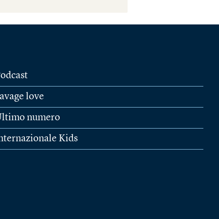
odcast
avage love
ltimo numero
nternazionale Kids