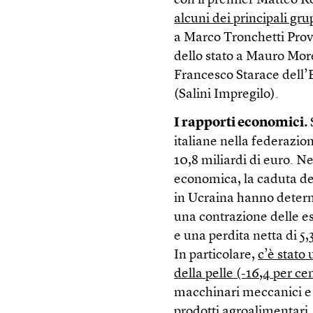
con il premier Matteo R
alcuni dei principali gru
a Marco Tronchetti Prove
dello stato a Mauro Mor
Francesco Starace dell’E
(Salini Impregilo).
I rapporti economici.
italiane nella federazio
10,8 miliardi di euro. Ne
economica, la caduta del 
in Ucraina hanno determ
una contrazione delle esp
e una perdita netta di 5,
In particolare,
c’è stato 
della pelle (-16,4 per ce
macchinari meccanici e d
prodotti agroalimentari,