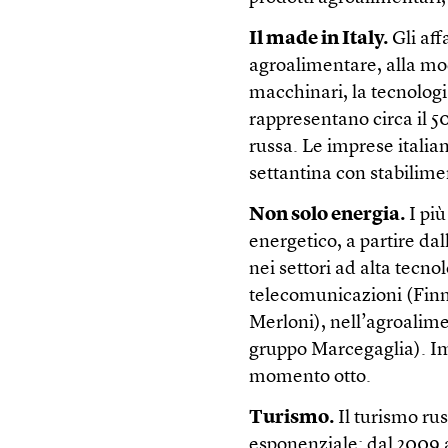
Il made in Italy.
Gli aff
agroalimentare, alla mod
macchinari, la tecnologia
rappresentano circa il 5
russa. Le imprese italian
settantina con stabilimen
Non solo energia.
I più
energetico, a partire dal
nei settori ad alta tecn
telecomunicazioni (Finm
Merloni), nell’agroalimen
gruppo Marcegaglia). Im
momento otto.
Turismo.
Il turismo rus
esponenziale: dal 2009 al