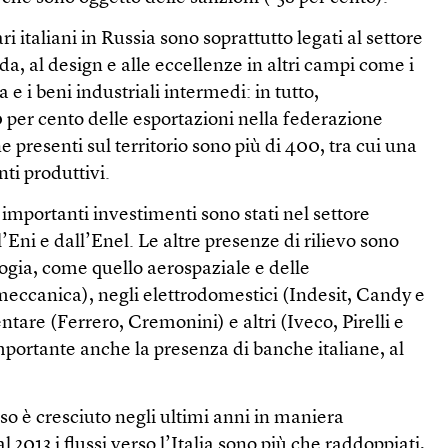
ari italiani in Russia sono soprattutto legati al settore
a, al design e alle eccellenze in altri campi come i
 e i beni industriali intermedi: in tutto,
0 per cento delle esportazioni nella federazione
e presenti sul territorio sono più di 400, tra cui una
ti produttivi.
 importanti investimenti sono stati nel settore
l’Eni e dall’Enel. Le altre presenze di rilievo sono
ologia, come quello aerospaziale e delle
eccanica), negli elettrodomestici (Indesit, Candy e
tare (Ferrero, Cremonini) e altri (Iveco, Pirelli e
portante anche la presenza di banche italiane, al
so è cresciuto negli ultimi anni in maniera
 2013 i flussi verso l’Italia sono più che raddoppiati,