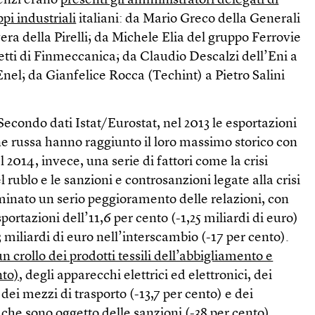
enzi erano
presenti gli amministratori delegati di
ppi industriali
italiani: da Mario Greco della Generali
ra della Pirelli; da Michele Elia del gruppo Ferrovie
etti di Finmeccanica; da Claudio Descalzi dell’Eni a
nel; da Gianfelice Rocca (Techint) a Pietro Salini
Secondo dati Istat/Eurostat, nel 2013 le esportazioni
ne russa hanno raggiunto il loro massimo storico con
l 2014, invece, una serie di fattori come la crisi
rublo e le sanzioni e controsanzioni legate alla crisi
inato un serio peggioramento delle relazioni, con
ortazioni dell’11,6 per cento (-1,25 miliardi di euro)
3 miliardi di euro nell’interscambio (-17 per cento).
un crollo dei prodotti tessili dell’abbigliamento e
nto)
, degli apparecchi elettrici ed elettronici, dei
ei mezzi di trasporto (-13,7 per cento) e dei
 che sono oggetto delle sanzioni (-38 per cento).