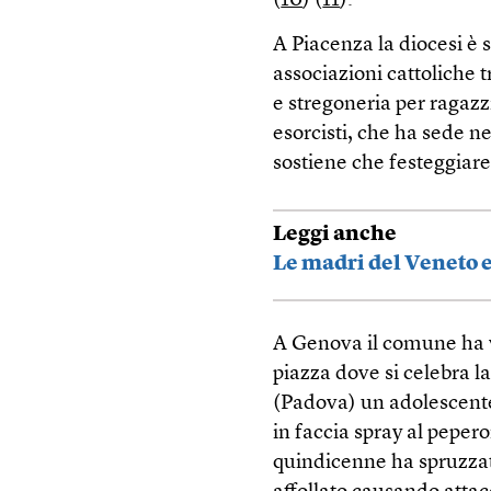
(
10
) (
11
).
A Piacenza la diocesi è 
associazioni cattoliche 
e stregoneria per ragazzi
esorcisti, che ha sede ne
sostiene che festeggiare
Leggi anche
Le madri del Veneto e
A Genova il comune ha v
piazza dove si celebra l
(Padova) un adolescente
in faccia spray al peper
quindicenne ha spruzzat