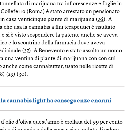
onnellata di marijuana tra infiorescenze e foglie in
A Colleferro (Roma) è stato arrestato un pensionato
 in casa venticinque piante di marijuana (
26
). A
che usa la cannabis a fini terapeutici è risultato
ga e si è visto sospendere la patente anche se aveva
dico e lo scontrino della farmacia dove aveva
dicinale (
27
). A Benevento è stato assolto un uomo
ra una ventina di piante di marijuana con con cui
o anche come cannabutter, usato nelle ricette di
28
) (
29
) (
30
).
alla cannabis light ha conseguenze enormi
 d’olio d’oliva quest’anno è crollata del 99 per cento