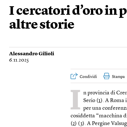
I cercatori d’oro in
altre storie
Alessandro Gilioli
6.11.2025
Condividi
Stampa
I
n provincia di Crem
Serio (
1
). A Roma 
per una conferenza
cosiddetta “macchina di 
(
2
) (
3
). A Pergine Vals