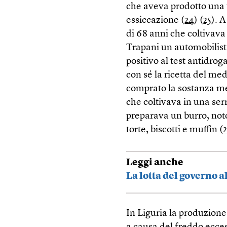
che aveva prodotto una t
essiccazione (
24
) (
25
). 
di 68 anni che coltivava
Trapani un automobilista 
positivo al test antidro
con sé la ricetta del me
comprato la sostanza me
che coltivava in una ser
preparava un burro, not
torte, biscotti e muffin (
Leggi anche
La lotta del governo 
In Liguria la produzione