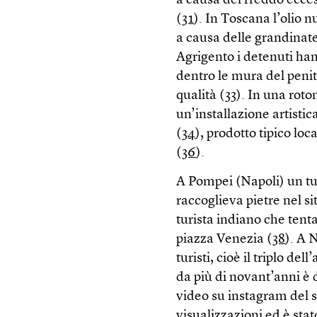
a causa del freddo ecces
(
31
). In Toscana l’olio n
a causa delle grandinate
Agrigento i detenuti hann
dentro le mura del penit
qualità (
33
). In una rot
un’installazione artistic
(
34
), prodotto tipico loca
(
36
).
A Pompei (Napoli) un tu
raccoglieva pietre nel si
turista indiano che tenta
piazza Venezia (
38
). A 
turisti, cioè il triplo del
da più di novant’anni è 
video su instagram del su
visualizzazioni ed è stato