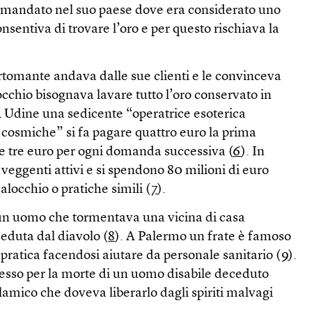
rimandato nel suo paese dove era considerato uno
nsentiva di trovare l’oro e per questo rischiava la
rtomante andava dalle sue clienti e le convinceva
occhio bisognava lavare tutto l’oro conservato in
A Udine una sedicente “operatrice esoterica
 cosmiche” si fa pagare quattro euro la prima
tre euro per ogni domanda successiva (
6
). In
eggenti attivi e si spendono 80 milioni di euro
malocchio o pratiche simili (
7
).
o un uomo che tormentava una vicina di casa
eduta dal diavolo (
8
). A Palermo un frate è famoso
 pratica facendosi aiutare da personale sanitario (
9
).
ocesso per la morte di un uomo disabile deceduto
amico che doveva liberarlo dagli spiriti malvagi