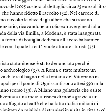
sivo di maggio e della successiva ondata di calore
uovo del 2025 costerà al dettaglio circa 25 euro al litro
 che hanno ridotto il raccolto (
32
). Nel carcere di
o raccolto le olive dagli alberi che si trovano
enziario, ricavandone un olio extravergine di alta
onda della via Emilia, a Modena, è stata inaugurata
a a forma di bottiglia dedicata all’aceto balsamico
le con il quale la città vuole attirare i turisti (
35
)
rista statunitense è stato denunciato perché
to archeologico (
37
). A Roma è stato multato un
va di fare il bagno nella fontana del Vittoriano in
Napoli per il ponte di Ognissanti sono attesi 550 mila
l’anno scorso (
39
). A Milano una gelateria che esiste
diventata una meta turistica di moda grazie a un
o affogato al caffè che ha fatto dodici milioni di
 imitato da migliaia di stranieri in visita in città (
40
)