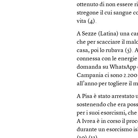
ottenuto di non essere 
stregone il cui sangue co
vita (
4
).
A Sezze (Latina) una ca
che per scacciare il mal
casa, poi lo rubava (
5
). 
connessa con le energie
domanda su WhatsApp e 
Campania ci sono 2.200 v
all’anno per togliere il 
A Pisa è stato arrestat
sostenendo che era poss
per i suoi esorcismi, che
A Ivrea è in corso il pr
durante un esorcismo isl