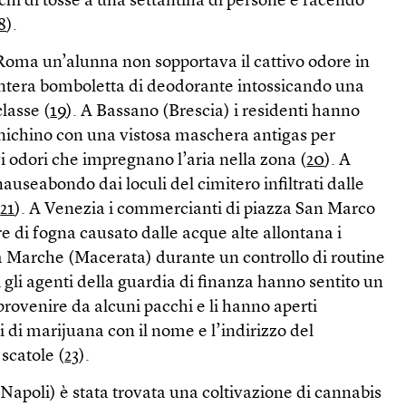
chi di tosse a una settantina di persone e facendo
8
).
Roma un’alunna non sopportava il cattivo odore in
intera bomboletta di deodorante intossicando una
lasse (
19
). A Bassano (Brescia) i residenti hanno
nichino con una vistosa maschera antigas per
vi odori che impregnano l’aria nella zona (
20
). A
seabondo dai loculi del cimitero infiltrati dalle
(
21
). A Venezia i commercianti di piazza San Marco
e di fogna causato dalle acque alte allontana i
a Marche (Macerata) durante un controllo di routine
i gli agenti della guardia di finanza hanno sentito un
provenire da alcuni pacchi e li hanno aperti
 di marijuana con il nome e l’indirizzo del
 scatole (
23
).
 (Napoli) è stata trovata una coltivazione di cannabis