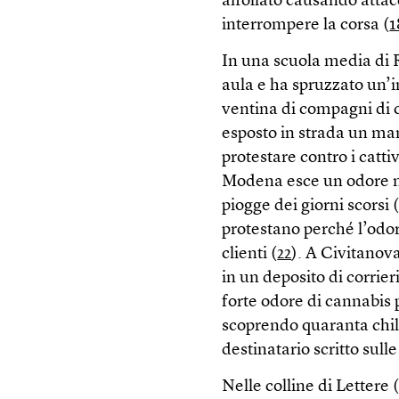
affollato causando attac
interrompere la corsa (
1
In una scuola media di 
aula e ha spruzzato un’
ventina di compagni di c
esposto in strada un ma
protestare contro i catti
Modena esce un odore nau
piogge dei giorni scorsi 
protestano perché l’odor
clienti (
22
). A Civitanov
in un deposito di corrier
forte odore di cannabis 
scoprendo quaranta chili
destinatario scritto sulle
Nelle colline di Lettere