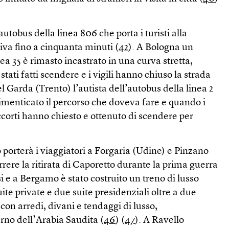
autobus della linea 806 che porta i turisti alla
iva fino a cinquanta minuti (
42
). A Bologna un
ea 35 è rimasto incastrato in una curva stretta,
stati fatti scendere e i vigili hanno chiuso la strada
el Garda (Trento) l’autista dell’autobus della linea 2
dimenticato il percorso che doveva fare e quando i
corti hanno chiesto e ottenuto di scendere per
 porterà i viaggiatori a Forgaria (Udine) e Pinzano
rere la ritirata di Caporetto durante la prima guerra
si e a Bergamo è stato costruito un treno di lusso
te private e due suite presidenziali oltre a due
to con arredi, divani e tendaggi di lusso,
no dell’Arabia Saudita (
46
) (
47
). A Ravello