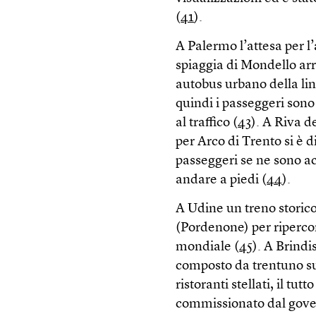
(
41
).
A Palermo l’attesa per l’
spiaggia di Mondello arr
autobus urbano della lin
quindi i passeggeri sono 
al traffico (
43
). A Riva d
per Arco di Trento si è 
passeggeri se ne sono ac
andare a piedi (
44
).
A Udine un treno storico
(Pordenone) per ripercor
mondiale (
45
). A Brindi
composto da trentuno sui
ristoranti stellati, il tut
commissionato dal gover