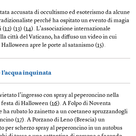
stata accusata di occultismo ed esoterismo da alcune
tradizionaliste perché ha ospitato un evento di magia
 (
12
) (
13
) (
14
). L’associazione internazionale
lla città del Vaticano, ha diffuso un video in cui
 Halloween apre le porte al satanismo (
15
).
 l’acqua inquinata
ietato l’ingresso con spray al peperoncino nella
a festa di Halloween (
16
). A Folpo di Noventa
 ha rubato lo zainetto a un coetaneo spruzzandogli
oncino (
17
). A Porzano di Leno (Brescia) un
o per scherzo spray al peperoncino in un autobus