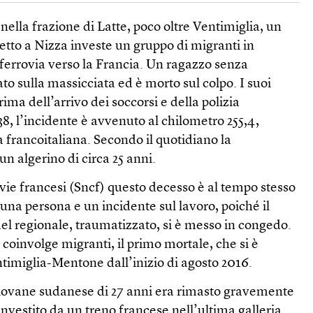
nella frazione di Latte, poco oltre Ventimiglia, un
retto a Nizza investe un gruppo di migranti in
errovia verso la Francia. Un ragazzo senza
to sulla massicciata ed è morto sul colpo. I suoi
ima dell’arrivo dei soccorsi e della polizia
38, l’incidente è avvenuto al chilometro 255,4,
a francoitaliana. Secondo il quotidiano la
un algerino di circa 25 anni.
ovie francesi (Sncf) questo decesso è al tempo stesso
 una persona e un incidente sul lavoro, poiché il
el regionale, traumatizzato, si è messo in congedo.
 coinvolge migranti, il primo mortale, che si è
entimiglia-Mentone dall’inizio di agosto 2016.
 giovane sudanese di 27 anni era rimasto gravemente
investito da un treno francese nell’ultima galleria