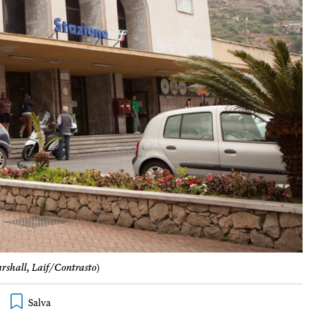
rshall, Laif/Contrasto
)