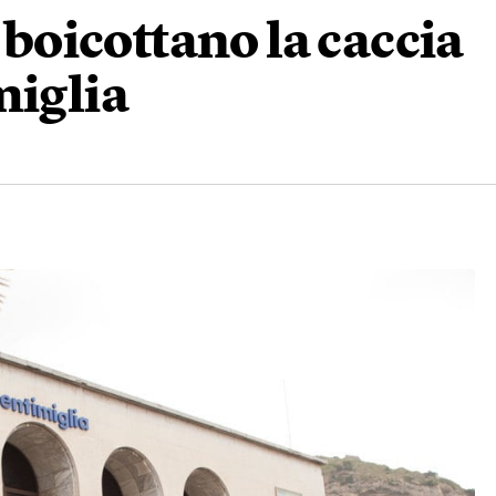
i boicottano la caccia
miglia