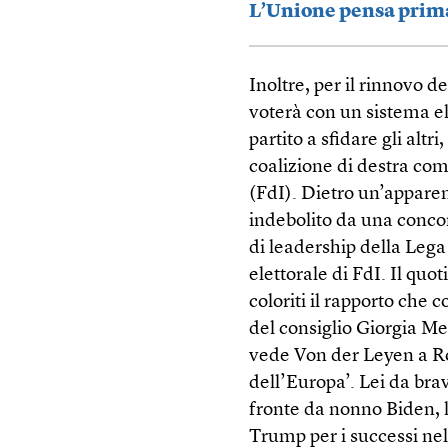
L’Unione pensa prima 
Inoltre, per il rinnovo 
voterà con un sistema el
partito a sfidare gli altr
coalizione di destra comp
(FdI). Dietro un’apparen
indebolito da una concor
di leadership della Leg
elettorale di FdI. Il qu
coloriti il rapporto che 
del consiglio Giorgia Mel
vede Von der Leyen a Rom
dell’Europa’. Lei da bra
fronte da nonno Biden, l
Trump per i successi nel