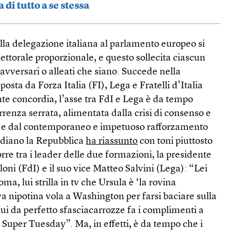
di tutto a se stessa
della delegazione italiana al parlamento europeo si
ettorale proporzionale, e questo sollecita ciascun
i, avversari o alleati che siano. Succede nella
osta da Forza Italia (FI), Lega e Fratelli d’Italia
te concordia, l’asse tra FdI e Lega è da tempo
renza serrata, alimentata dalla crisi di consenso e
a e dal contemporaneo e impetuoso rafforzamento
otidiano la Repubblica
ha riassunto
con toni piuttosto
corre tra i leader delle due formazioni, la presidente
oni (FdI) e il suo vice Matteo Salvini (Lega): “Lei
a, lui strilla in tv che Ursula è ‘la rovina
va nipotina vola a Washington per farsi baciare sulla
ui da perfetto sfasciacarrozze fa i complimenti a
 Super Tuesday”. Ma, in effetti, è da tempo che i