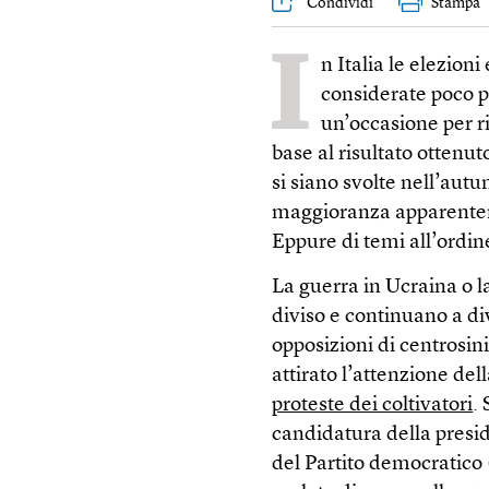
Condividi
Stampa
I
n Italia le elezio
considerate poco p
un’occasione per ri
base al risultato ottenu
si siano svolte nell’aut
maggioranza apparenteme
Eppure di temi all’ordin
La guerra in Ucraina o l
diviso e continuano a div
opposizioni di centrosini
attirato l’attenzione del
proteste dei coltivatori
.
candidatura della presid
del Partito democratico (P