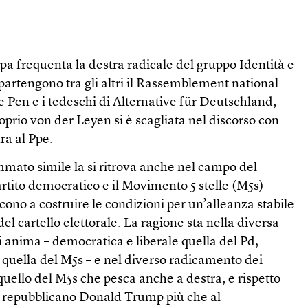
pa frequenta la destra radicale del gruppo Identità e
artengono tra gli altri il Rassemblement national
 Pen e i tedeschi di Alternative für Deutschland,
roprio von der Leyen si è scagliata nel discorso con
ura al Ppe.
mmato simile la si ritrova anche nel campo del
Partito democratico e il Movimento 5 stelle (M5s)
no a costruire le condizioni per un’alleanza stabile
el cartello elettorale. La ragione sta nella diversa
li anima – democratica e liberale quella del Pd,
 quella del M5s – e nel diverso radicamento dei
n quello del M5s che pesca anche a destra, e rispetto
al repubblicano Donald Trump più che al