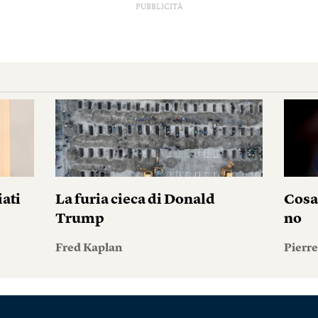
PUBBLICITÀ
iati
La furia cieca di Donald
Cosa
Trump
no
Fred Kaplan
Pierr