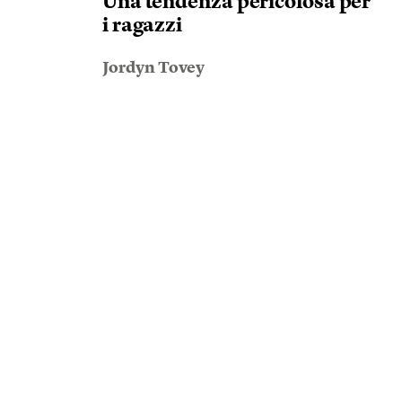
Una tendenza pericolosa per
i ragazzi
Jordyn Tovey