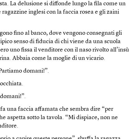
sta. La delusione si diffonde lungo la fila come un
agazzine inglesi con la faccia rosea e gli zaini
ingono fino al banco, dove vengono consegnati gli
ipico senso di fiducia di chi viene da una scuola
o uno fissa il venditore con il naso rivolto all’insù
ina. Abbaia come la moglie di un vicario.
 Partiamo domani!”.
’occhiata.
 domani!”.
fa una faccia affamata che sembra dire “per
 aspetta sotto la tavola. “Mi dispiace, non ne
nditore.
prio a capire queste persone”, sbuffa la ragazza