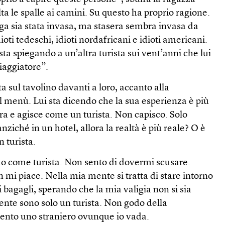
 le spalle ai camini. Su questo ha proprio ragione.
ga sia stata invasa, ma stasera sembra invasa da
 idioti tedeschi, idioti nordafricani e idioti americani.
sta spiegando a un’altra turista sui vent’anni che lui
viaggiatore”.
 sul tavolino davanti a loro, accanto alla
l menù. Lui sta dicendo che la sua esperienza è più
ra e agisce come un turista. Non capisco. Solo
anziché in un hotel, allora la realtà è più reale? O è
n turista.
o come turista. Non sento di dovermi scusare.
n mi piace. Nella mia mente si tratta di stare intorno
ei bagagli, sperando che la mia valigia non si sia
nte sono solo un turista. Non godo della
sento uno straniero ovunque io vada.