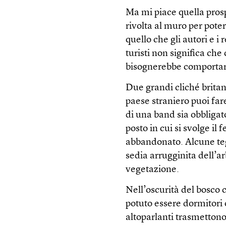
Ma mi piace quella prosp
rivolta al muro per poter
quello che gli autori e i 
turisti non significa ch
bisognerebbe comportars
Due grandi cliché britan
paese straniero puoi fare
di una band sia obbliga
posto in cui si svolge il
abbandonato. Alcune teg
sedia arrugginita dell’a
vegetazione.
Nell’oscurità del bosco 
potuto essere dormitori o
altoparlanti trasmettono 