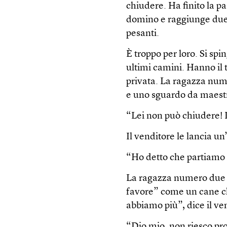
chiudere. Ha finito la pa
domino e raggiunge due r
pesanti.
È troppo per loro. Si sp
ultimi camini. Hanno il t
privata. La ragazza numer
e uno sguardo da maestr
“Lei non può chiudere!
Il venditore le lancia un
“Ho detto che partiamo
La ragazza numero due 
favore” come un cane che
abbiamo più”, dice il ve
“Dio mio, non riesco pro